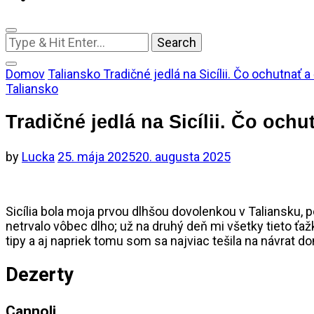
Looking
for
Something?
Domov
Taliansko
Tradičné jedlá na Sicílii. Čo ochutnať
Taliansko
Tradičné jedlá na Sicílii. Čo oc
by
Lucka
25. mája 2025
20. augusta 2025
Sicília bola moja prvou dlhšou dovolenkou v Taliansku, 
netrvalo vôbec dlho; už na druhý deň mi všetky tieto ťa
tipy a aj napriek tomu som sa najviac tešila na návrat
Dezerty
Cannoli