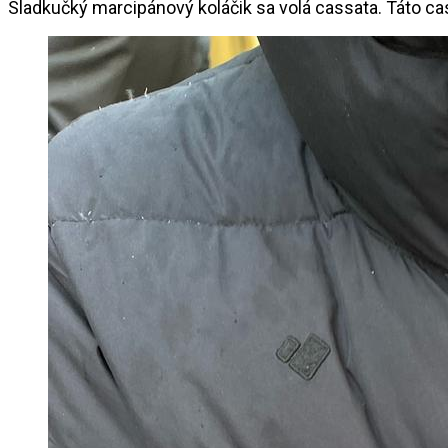
Sladkučký marcipánový koláčik sa volá cassata. Táto ca