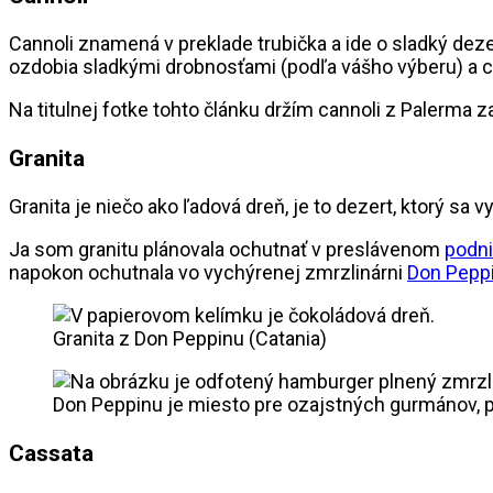
Cannoli znamená v preklade trubička a ide o sladký deze
ozdobia sladkými drobnosťami (podľa vášho výberu) a can
Na titulnej fotke tohto článku držím cannoli z Palerma z
Granita
Granita je niečo ako ľadová dreň, je to dezert, ktorý s
Ja som granitu plánovala ochutnať v preslávenom
podn
napokon ochutnala vo vychýrenej zmrzlinárni
Don Pepp
Granita z Don Peppinu (Catania)
Don Peppinu je miesto pre ozajstných gurmánov, 
Cassata