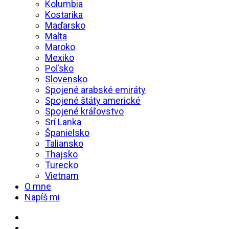
Kolumbia
Kostarika
Maďarsko
Malta
Maroko
Mexiko
Poľsko
Slovensko
Spojené arabské emiráty
Spojené štáty americké
Spojené kráľovstvo
Srí Lanka
Španielsko
Taliansko
Thajsko
Turecko
Vietnam
O mne
Napíš mi