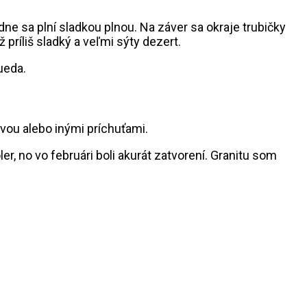
ne sa plní sladkou plnou. Na záver sa okraje trubičky
príliš sladký a veľmi sýty dezert.
ueda.
avou alebo inými príchuťami.
er, no vo februári boli akurát zatvorení. Granitu som