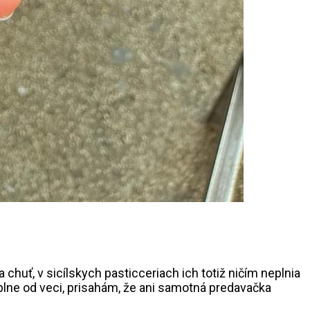
 chuť, v sicílskych pasticceriach ich totiž ničím neplnia
plne od veci, prisahám, že ani samotná predavačka