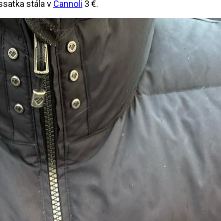
ssatka stála v
Cannoli
3 €.