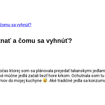
 a čomu sa vyhnúť?
hutnať a čomu sa vyhnúť?
počas ktorej som sa plánovala prejedať talianskymi jedla
žké múčne jedlá začali liezť hore krkom. Ochutnala som t
 domov do mojej kuchyne
. Aké tradičné jedla sa konzumuj