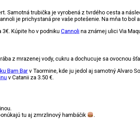
rt. Samotná trubička je vyrobená z tvrdého cesta a násled
noli je prichystaná pre vaše potešenie. Na mňa to bol až 
a 3€. Kúpite ho v podniku
Cannoli
na známej ulici Via Maq
a vyrába z mrazenej vody, cukru a dochucuje sa ovocnou šť
iku Bam Bar
v Taormine, kde ju jedol aj samotný Alvaro Sol
inu
v Catanii za 3.50 €.
ponúkajú tu aj zmrzlinový hambáčik
.