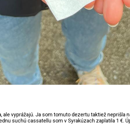
, ale vyprážajú. Ja som tomuto dezertu taktiež neprišla na
jednu suchú cassatellu som v Syrakúzach zaplatila 1 €. Ú