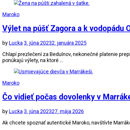
Maroko
Výlet na púšť Zagora a k vodopádu 
by
Lucka
3. júna 2023
2. januára 2025
Chlapí prezlečení za Beduínov, nekonečné platenie prep
ponúkajú výlety, na ktoré …
Maroko
Čo vidieť počas dovolenky v Marrák
by
Lucka
3. júna 2023
27. mája 2026
Ak chcete spoznať autentické Maroko, navštívte Marrákeš
…