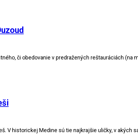
Ouzoud
itného, či obedovanie v predražených reštauráciách (na m
eši
. V historickej Medine sú tie najkrajšie uličky, v akých