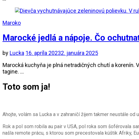
Maroko
Marocké jedlá a nápoje. Čo ochutna
by
Lucka
16. apríla 2023
2. januára 2025
Marocká kuchyňa je plná netradičných chutí a korenín. V
tagine. …
Toto som ja!
Ahojte, volám sa Lucka a v zahraničí žijem takmer neustále od
Rok a pol som robila au pair v USA, pol roka som šoférovala 
našla remote prácu, s ktorou som precestovala kúštik Afriky, 