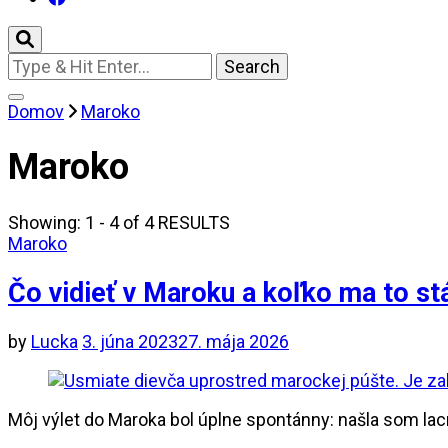
Looking
for
Something?
Domov
Maroko
Maroko
Showing: 1 - 4 of 4 RESULTS
Maroko
Čo vidieť v Maroku a koľko ma to stá
by
Lucka
3. júna 2023
27. mája 2026
Môj výlet do Maroka bol úplne spontánny: našla som lac