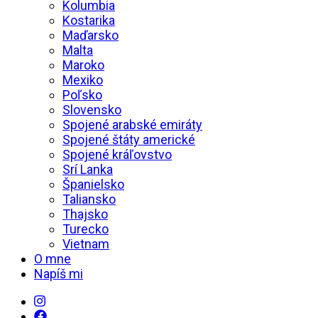
Kolumbia
Kostarika
Maďarsko
Malta
Maroko
Mexiko
Poľsko
Slovensko
Spojené arabské emiráty
Spojené štáty americké
Spojené kráľovstvo
Srí Lanka
Španielsko
Taliansko
Thajsko
Turecko
Vietnam
O mne
Napíš mi