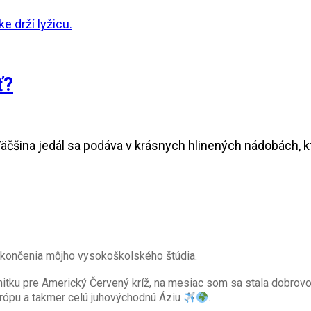
ť?
äčšina jedál sa podáva v krásnych hlinených nádobách, kto
 ukončenia môjho vysokoškolského štúdia.
sanitku pre Americký Červený kríž, na mesiac som sa stala dobr
Európu a takmer celú juhovýchodnú Áziu
.