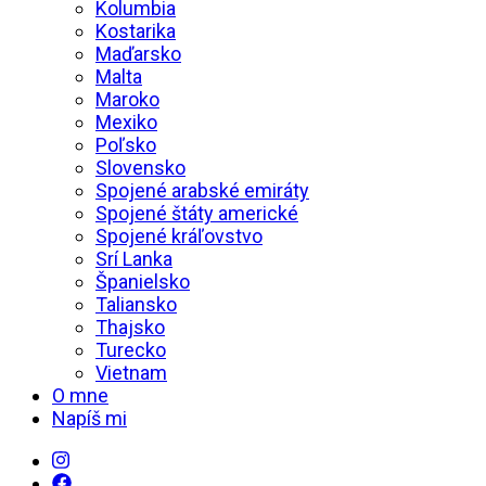
Kolumbia
Kostarika
Maďarsko
Malta
Maroko
Mexiko
Poľsko
Slovensko
Spojené arabské emiráty
Spojené štáty americké
Spojené kráľovstvo
Srí Lanka
Španielsko
Taliansko
Thajsko
Turecko
Vietnam
O mne
Napíš mi