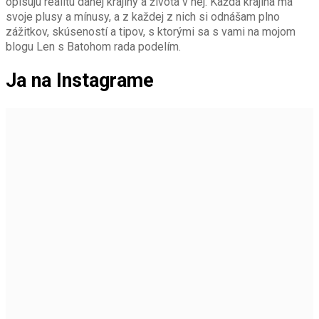
opisujú realitu danej krajiny a života v nej. Každá krajina má
svoje plusy a mínusy, a z každej z nich si odnášam plno
zážitkov, skúseností a tipov, s ktorými sa s vami na mojom
blogu Len s Batohom rada podelím.
Ja na Instagrame