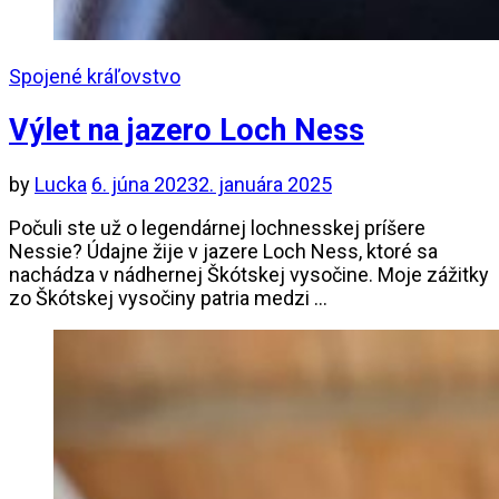
Spojené kráľovstvo
Výlet na jazero Loch Ness
by
Lucka
6. júna 2023
2. januára 2025
Počuli ste už o legendárnej lochnesskej príšere
Nessie? Údajne žije v jazere Loch Ness, ktoré sa
nachádza v nádhernej Škótskej vysočine. Moje zážitky
zo Škótskej vysočiny patria medzi …