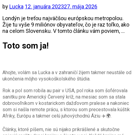
by
Lucka
12. januára 2023
27. mája 2026
Londýn je treťou najväčšou európskou metropolou.
Žije tu vyše 9 miliónov obyvateľov, čo je raz toľko, ako
na celom Slovensku. V tomto článku vám poviem, …
Toto som ja!
Ahojte, volám sa Lucka a v zahraničí žijem takmer neustále od
ukončenia môjho vysokoškolského štúdia.
Rok a pol som robila au pair v USA, pol roka som šoférovala
sanitku pre Americký Červený kríž, na mesiac som sa stala
dobrovoľníkom v kostarickom dažďovom pralese a nakoniec
som si našla remote prácu, s ktorou som precestovala kúštik
Afriky, Európu a takmer celú juhovýchodnú Áziu ✈️🌍.
Články, ktoré píšem, nie sú nijako prikrášlené a skutočne