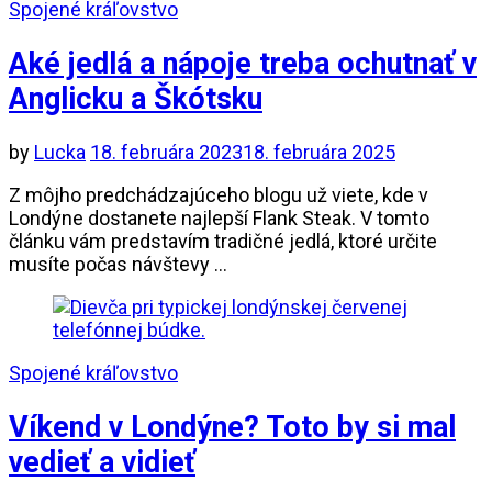
Spojené kráľovstvo
Aké jedlá a nápoje treba ochutnať v
Anglicku a Škótsku
by
Lucka
18. februára 2023
18. februára 2025
Z môjho predchádzajúceho blogu už viete, kde v
Londýne dostanete najlepší Flank Steak. V tomto
článku vám predstavím tradičné jedlá, ktoré určite
musíte počas návštevy …
Spojené kráľovstvo
Víkend v Londýne? Toto by si mal
vedieť a vidieť