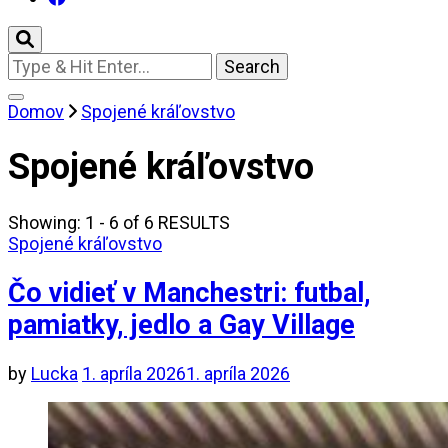
Looking
for
Something?
Domov
Spojené kráľovstvo
Spojené kráľovstvo
Showing: 1 - 6 of 6 RESULTS
Spojené kráľovstvo
Čo vidieť v Manchestri: futbal,
pamiatky, jedlo a Gay Village
by
Lucka
1. apríla 2026
1. apríla 2026