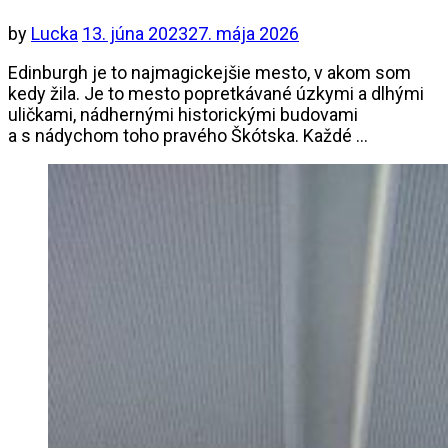
by
Lucka
13. júna 2023
27. mája 2026
Edinburgh je to najmagickejšie mesto, v akom som
kedy žila. Je to mesto popretkávané úzkymi a dlhými
uličkami, nádhernými historickými budovami
a s nádychom toho pravého Škótska. Každé …