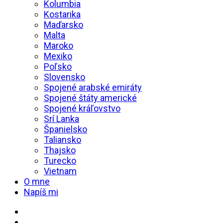
Kolumbia
Kostarika
Maďarsko
Malta
Maroko
Mexiko
Poľsko
Slovensko
Spojené arabské emiráty
Spojené štáty americké
Spojené kráľovstvo
Srí Lanka
Španielsko
Taliansko
Thajsko
Turecko
Vietnam
O mne
Napíš mi