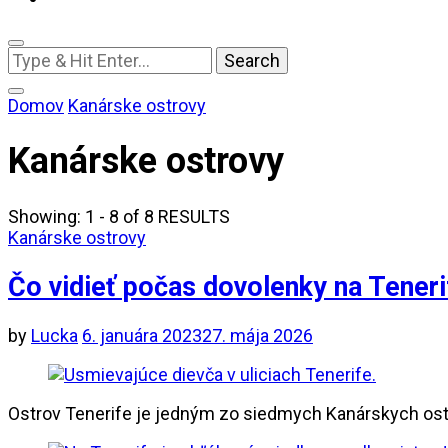
Looking
for
Something?
Domov
Kanárske ostrovy
Kanárske ostrovy
Showing: 1 - 8 of 8 RESULTS
Kanárske ostrovy
Čo vidieť počas dovolenky na Teneri
by
Lucka
6. januára 2023
27. mája 2026
Ostrov Tenerife je jedným zo siedmych Kanárskych ostro