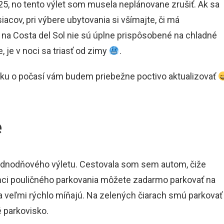
25, no tento výlet som musela neplánovane zrušiť. Ak sa
cov, pri výbere ubytovania si všímajte, či má
na Costa del Sol nie sú úplne prispôsobené na chladné
 je v noci sa triasť od zimy
.
briku o počasí vám budem priebežne poctivo aktualizovať
e
 jednodňového výletu. Cestovala som sem autom, čiže
mci pouličného parkovania môžete zadarmo parkovať na
sa veľmi rýchlo míňajú. Na zelených čiarach smú parkovať
é parkovisko.