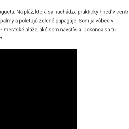
agueta. Na pláž, ktorá sa nachádza prakticky hneď v cent
 palmy a poletujú zelené papagáje. Som ja vôbec v
P mestské pláže, aké som navštívila. Dokonca sa tu
?!