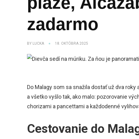
pláže, Alcaz
zadarmo
BY
LUCKA
18. OKTÓBRA 2025
Do Malagy som sa snažila dostať už dva roky a
a všetko vyšlo tak, ako malo: pozorovanie výc
chorizami a pancettami a každodenné vylihova
Cestovanie do Mala