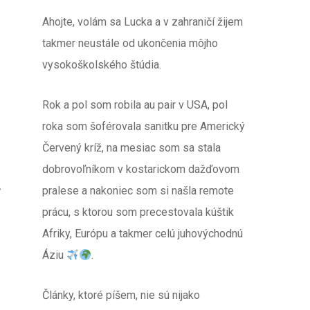
Ahojte, volám sa Lucka a v zahraničí žijem
takmer neustále od ukončenia môjho
vysokoškolského štúdia.
Rok a pol som robila au pair v USA, pol
roka som šoférovala sanitku pre Americký
Červený kríž, na mesiac som sa stala
dobrovoľníkom v kostarickom dažďovom
pralese a nakoniec som si našla remote
prácu, s ktorou som precestovala kúštik
Afriky, Európu a takmer celú juhovýchodnú
Áziu
.
Články, ktoré píšem, nie sú nijako