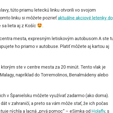
avy, túto priamu leteckú linku otvorili vo svojom
tomto linku si môžete pozrieť
aktuálne akciové letenky do
e sa lieta aj z Košíc
.
 centra mesta, expresným letiskovým autobusom A ste t
kupujete ho priamo v autobuse. Platiť môžete aj kartou aj
 ktorým ste v centre mesta za 20 minút. Tento vlak je
o Malagy, napríklad do Torremolinos, Benalmádeny alebo
ich v Španielsku môžete využívať zadarmo (ako doma).
dát v zahraničí, a preto sa vám môže stať, že ich počas
stuje rýchla a lacná „prvá pomoc“ – eSimka od
Holafly
, s