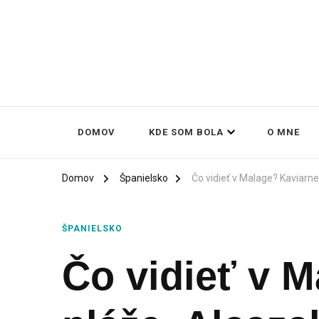
DOMOV
KDE SOM BOLA
O MNE
Domov
Španielsko
Čo vidieť v Malage? Kaviar
ŠPANIELSKO
Čo vidieť v M