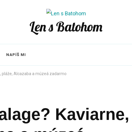
Len s Batohom
NAPÍŠ MI
ne, pláže, Alcazaba a múzeá zadarmo
alage? Kaviarne,