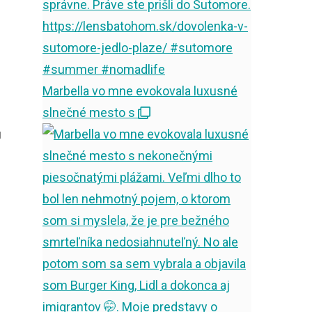
Marbella vo mne evokovala luxusné
slnečné mesto s
ú