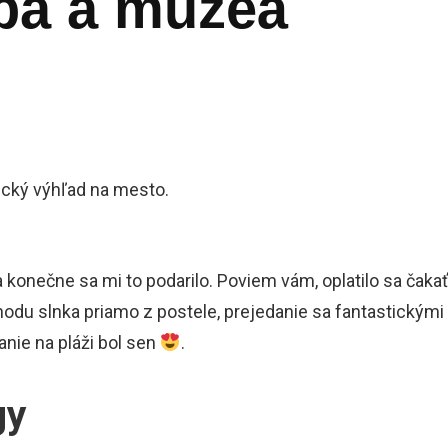
aba a múzeá
 konečne sa mi to podarilo. Poviem vám, oplatilo sa čakať
hodu slnka priamo z postele, prejedanie sa fantastickými
nie na pláži bol sen
.
gy