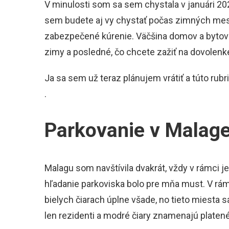
V minulosti som sa sem chystala v januári 20
sem budete aj vy chystať počas zimných mesia
zabezpečené kúrenie. Väčšina domov a bytov 
zimy a posledné, čo chcete zažiť na dovolenke,
Ja sa sem už teraz plánujem vrátiť a túto ru
.
Parkovanie v Malag
Malagu som navštívila dvakrát, vždy v rámci
hľadanie parkoviska bolo pre mňa must. V rá
bielych čiarach úplne všade, no tieto miesta 
len rezidenti a modré čiary znamenajú platen