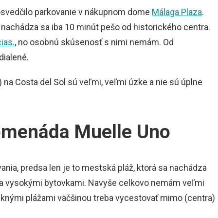
i osvedčilo parkovanie v nákupnom dome
Málaga Plaza
.
 nachádza sa iba 10 minút pešo od historického centra.
ias.
, no osobnú skúsenosť s nimi nemám. Od
dialené.
na Costa del Sol sú veľmi, veľmi úzke a nie sú úplne
romenáda Muelle Uno
ia, predsa len je to mestská pláž, ktorá sa nachádza
á za vysokými bytovkami. Navyše celkovo nemám veľmi
knými plážami väčšinou treba vycestovať mimo (centra)