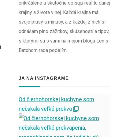
prikrášlené a skutočne opisujú realitu danej
krajiny a života v nej. Každá krajina má
svoje plusy a mínusy, a z každej z nich si
odnášam plno zážitkov, skúseností a tipov,
s ktorými sa s vami na mojom blogu Len s
u
Batohom rada podelím.
JA NA INSTAGRAME
Od čiernohorskej kuchyne som
nečakala veľké prekva