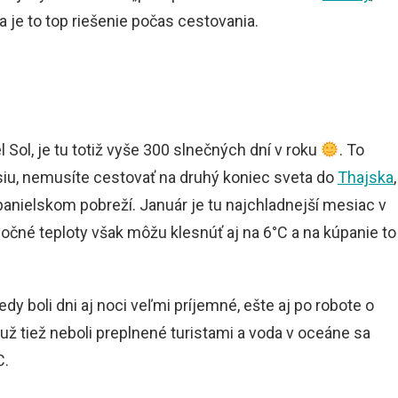
 je to top riešenie počas cestovania.
ol, je tu totiž vyše 300 slnečných dní v roku
. To
siu, nemusíte cestovať na druhý koniec sveta do
Thajska
,
španielskom pobreží. Január je tu najchladnejší mesiac v
Nočné teploty však môžu klesnúť aj na 6°C a na kúpanie to
dy boli dni aj noci veľmi príjemné, ešte aj po robote o
už tiež neboli preplnené turistami a voda v oceáne sa
C.