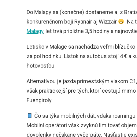
Do Malagy sa (konečne) dostaneme aj z Bratisl
konkurenčnom boji Ryanair aj Wizzair
. Na 
Malagy
, let trvá približne 3,5 hodiny a najnovši
Letisko v Malage sa nachádza veľmi blízučko
za pol hodinku. Lístok na autobus stojí 4 € a 
hotovosťou.
Alternatívou je jazda prímestským vlakom C1,
však praktickejší pre tých, ktorí cestujú mim
Fuengiroly.
Čo sa týka mobilných dát, vďaka roamingu 
Mobilní operátori však zvyknú limitovať objem 
dovolenky nečakane vyčerpáte. Našťastie exi