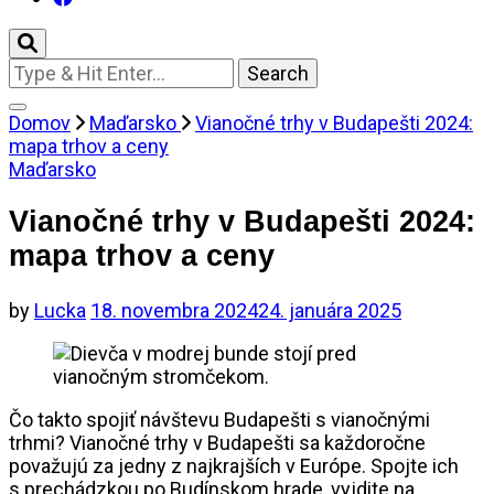
Looking
for
Something?
Domov
Maďarsko
Vianočné trhy v Budapešti 2024:
mapa trhov a ceny
Maďarsko
Vianočné trhy v Budapešti 2024:
mapa trhov a ceny
by
Lucka
18. novembra 2024
24. januára 2025
Čo takto spojiť návštevu Budapešti s vianočnými
trhmi? Vianočné trhy v Budapešti sa každoročne
považujú za jedny z najkrajších v Európe. Spojte ich
s prechádzkou po Budínskom hrade, vyjdite na