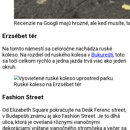
Recenzie na Googli majú hrozné, ale keď musíte, tak
Erzsébet tér
Na tomto námestí sa celoročne nachádza ruské
koleso. Na rozdiel od ruského kolesa v
Bukurešti
, toto
sa točí celkom rýchlo a jedna jazda trvá viac ako jeden
okruh.
Ruské koleso na Erzsébet tér
Fashion Street
Od Elizabeth Square pokračujte na Deák Ferenc street,
v Budapešti známu aj ako Fashion Street. Je to dlhá
ulica, ktorá je ovešaná rôznymi vianočnými
dekoráciami vrátane vianočného stromčeka a večer sa