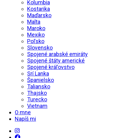
Kolumbia
Kostarika
Maďarsko
Malta
Maroko
Mexiko
Poľsko
Slovensko
Spojené arabské emiráty
Spojené štáty americké
Spojené kráľovstvo
Srí Lanka
Španielsko
Taliansko
Thajsko
Turecko
Vietnam
O mne
Napíš mi