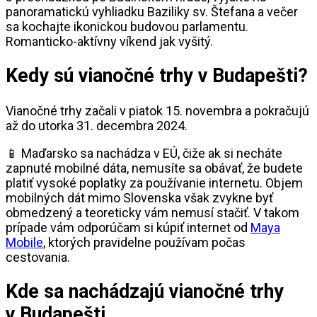
panoramatickú vyhliadku Baziliky sv. Štefana a večer
sa kochajte ikonickou budovou parlamentu.
Romanticko-aktívny víkend jak vyšitý.
Kedy sú vianočné trhy v Budapešti?
Vianočné trhy začali v piatok 15. novembra a pokračujú
až do utorka 31. decembra 2024.
📱 Maďarsko sa nachádza v EÚ, čiže ak si necháte
zapnuté mobilné dáta, nemusíte sa obávať, že budete
platiť vysoké poplatky za používanie internetu. Objem
mobilných dát mimo Slovenska však zvykne byť
obmedzený a teoreticky vám nemusí stačiť. V takom
prípade vám odporúčam si kúpiť internet od
Maya
Mobile
, ktorých pravidelne používam počas
cestovania.
Kde sa nachádzajú vianočné trhy
v Budapešti