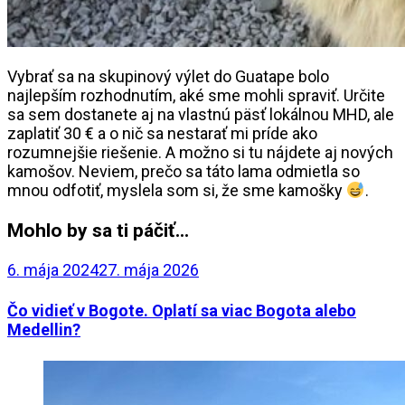
Vybrať sa na skupinový výlet do Guatape bolo
najlepším rozhodnutím, aké sme mohli spraviť. Určite
sa sem dostanete aj na vlastnú päsť lokálnou MHD, ale
zaplatiť 30 € a o nič sa nestarať mi príde ako
rozumnejšie riešenie. A možno si tu nájdete aj nových
kamošov. Neviem, prečo sa táto lama odmietla so
mnou odfotiť, myslela som si, že sme kamošky
.
Mohlo by sa ti páčiť...
6. mája 2024
27. mája 2026
Čo vidieť v Bogote. Oplatí sa viac Bogota alebo
Medellin?