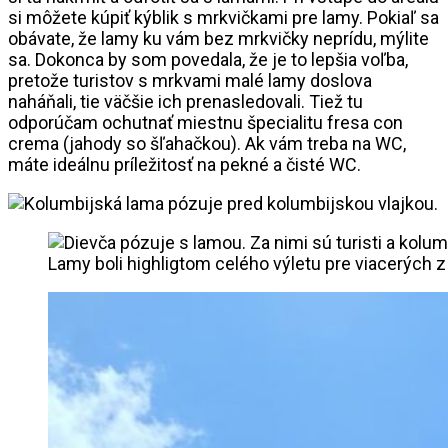
si môžete kúpiť kýblik s mrkvičkami pre lamy. Pokiaľ sa
obávate, že lamy ku vám bez mrkvičky neprídu, mýlite
sa. Dokonca by som povedala, že je to lepšia voľba,
pretože turistov s mrkvami malé lamy doslova
naháňali, tie väčšie ich prenasledovali. Tiež tu
odporúčam ochutnať miestnu špecialitu fresa con
crema (jahody so šľahačkou). Ak vám treba na WC,
máte ideálnu príležitosť na pekné a čisté WC.
Lamy boli highligtom celého výletu pre viacerých 