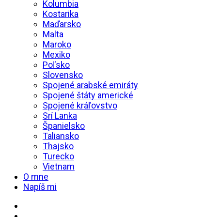
Kolumbia
Kostarika
Maďarsko
Malta
Maroko
Mexiko
Poľsko
Slovensko
Spojené arabské emiráty
Spojené štáty americké
Spojené kráľovstvo
Srí Lanka
Španielsko
Taliansko
Thajsko
Turecko
Vietnam
O mne
Napíš mi