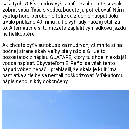
sa a tých 708 schodov vyšliapať, nezabudnite si však
zobrať vašu fľašu s vodou, budete ju potrebovať. Nám
výstup hore, porobenie fotiek a zídenie naspäť dolu
trvalo približne 40 minút a tie výhľady naozaj stáli za
to. Alternatívne si tu môžete zaplatiť vyhliadkovú jazdu
na helikoptére.
Ak chcete byť v autobuse za múdrych, všimnite si na
bočnej strane skaly veľký biely nápis GI. Je to
pozostatok z nápisu GUATAPE, ktorý tu chcel niekdajší
vodca napísať. Obyvateľom El Peñol sa však tento
nápad vôbec nepáčil, prehlásili, že skala je kultúrna
pamiatka a tie by sa nemali poškodzovať. Vďaka tomu
nápis nebol nikdy dokončený.