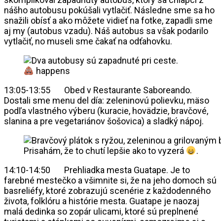
nášho autobusu pokúšali vytlačiť. Následne sme sa ho
snažili obísť a ako môžete vidieť na fotke, zapadli sme
aj my (autobus vzadu). Náš autobus sa však podarilo
vytlačiť, no museli sme čakať na odťahovku.
happens
13:05-13:55 Obed v Restaurante Saboreando.
Dostali sme menu del día: zeleninovú polievku, mäso
podľa vlastného výberu (kuracie, hovädzie, bravčové,
slanina a pre vegetariánov šošovica) a sladký nápoj.
Prisahám, že to chutí lepšie ako to vyzerá
.
14:10-14:50 Prehliadka mesta Guatape. Je to
farebné mestečko a všimnite si, že na jeho domoch sú
basreliéfy, ktoré zobrazujú scenérie z každodenného
života, folklóru a histórie mesta. Guatape je naozaj
malá dedinka so zopár ulicami, ktoré sú preplnené