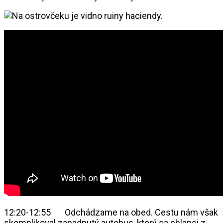
12:20-12:55 Odchádzame na obed. Cestu nám však
skomplikoval zapadnutý autobus, ktorý sa chlapci z