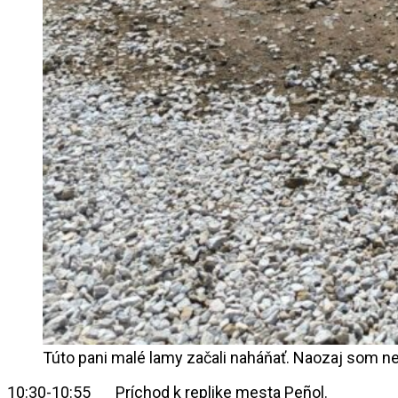
Túto pani malé lamy začali naháňať. Naozaj som n
10:30-10:55 Príchod k replike mesta Peñol.