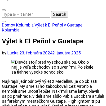
Looking
for
Something?
Domov
Kolumbia
Výlet k El Peñol v Guatape
Kolumbia
Výlet k El Peñol v Guatape
by
Lucka
23. februára 2024
2. januára 2025
Najkrajší jednodňový výlet z Medellinu je do oblasti
Guatape. My sme si ho zabookovali cez Airbnb a
nemohli sme urobiť lepšie. Nakŕmili sme lamy, plavili
sa po priehrade, videli sme sídlo Pabla Escobara a túlali
sa farebným mestečkom Guatape. Highlightom tripu