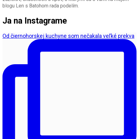
blogu Len s Batohom rada podelím.
Ja na Instagrame
Od čiernohorskej kuchyne som nečakala veľké prekva