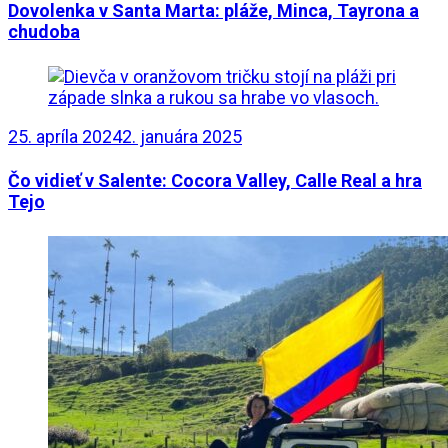
Dovolenka v Santa Marta: pláže, Minca, Tayrona a
chudoba
25. apríla 2024
2. januára 2025
Čo vidieť v Salente: Cocora Valley, Calle Real a hra
Tejo