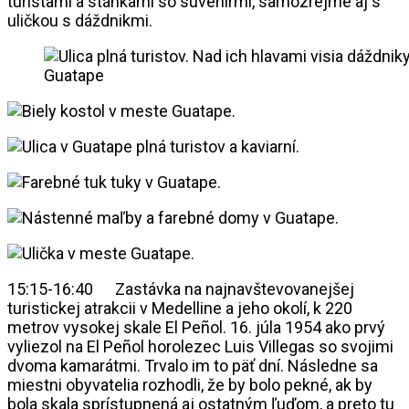
turistami a stánkami so suvenírmi, samozrejme aj s
uličkou s dáždnikmi.
Guatape
15:15-16:40 Zastávka na najnavštevovanejšej
turistickej atrakcii v Medelline a jeho okolí, k 220
metrov vysokej skale El Peñol. 16. júla 1954 ako prvý
vyliezol na El Peñol horolezec Luis Villegas so svojimi
dvoma kamarátmi. Trvalo im to päť dní. Následne sa
miestni obyvatelia rozhodli, že by bolo pekné, ak by
bola skala sprístupnená aj ostatným ľuďom, a preto tu