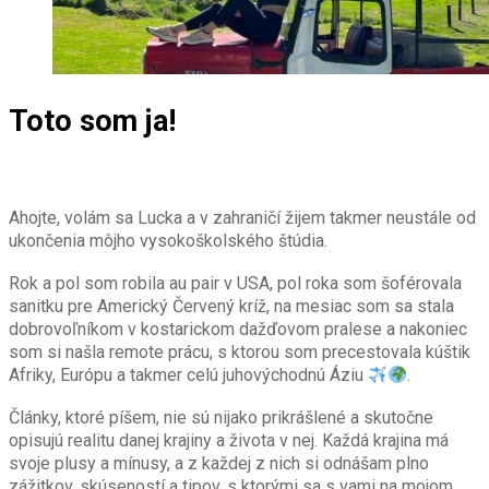
Toto som ja!
Ahojte, volám sa Lucka a v zahraničí žijem takmer neustále od
ukončenia môjho vysokoškolského štúdia.
Rok a pol som robila au pair v USA, pol roka som šoférovala
sanitku pre Americký Červený kríž, na mesiac som sa stala
dobrovoľníkom v kostarickom dažďovom pralese a nakoniec
som si našla remote prácu, s ktorou som precestovala kúštik
Afriky, Európu a takmer celú juhovýchodnú Áziu
.
Články, ktoré píšem, nie sú nijako prikrášlené a skutočne
opisujú realitu danej krajiny a života v nej. Každá krajina má
svoje plusy a mínusy, a z každej z nich si odnášam plno
zážitkov, skúseností a tipov, s ktorými sa s vami na mojom