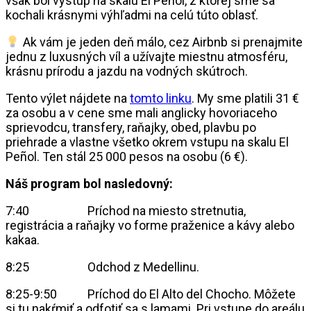
však bol výstup na skalu El Peñol, z ktorej sme sa
kochali krásnymi výhľadmi na celú túto oblasť.
Ak vám je jeden deň málo, cez Airbnb si prenajmite
jednu z luxusných víl a užívajte miestnu atmosféru,
krásnu prírodu a jazdu na vodných skútroch.
Tento výlet nájdete na
tomto linku
. My sme platili 31 €
za osobu a v cene sme mali anglicky hovoriaceho
sprievodcu, transfery, raňajky, obed, plavbu po
priehrade a vlastne všetko okrem vstupu na skalu El
Peñol. Ten stál 25 000 pesos na osobu (6 €).
Náš program bol nasledovný:
7:40 Príchod na miesto stretnutia,
registrácia a raňajky vo forme praženice a kávy alebo
kakaa.
8:25 Odchod z Medellinu.
8:25-9:50 Príchod do El Alto del Chocho. Môžete
si tu nakŕmiť a odfotiť sa s lamami. Pri vstupe do areálu