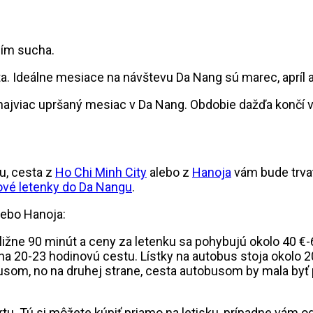
bím sucha.
a. Ideálne mesiace na návštevu Da Nang sú marec, apríl a
ajviac upršaný mesiac v Da Nang. Obdobie dažďa končí v 
u, cesta z
Ho Chi Minh City
alebo z
Hanoja
vám bude trva
ové letenky do Da Nangu
.
lebo Hanoja:
ližne 90 minút a ceny za letenku sa pohybujú okolo 40 €-
a 20-23 hodinovú cestu. Lístky na autobus stoja okolo 2
usom, no na druhej strane, cesta autobusom by mala byť p
tu. Tú si môžete kúpiť priamo na letisku, prípadne vám 