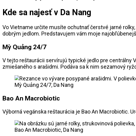
Kde sa najesť v Da Nang
Vo Vietname určite musíte ochutnať čerstvé jarné rolky,
dobrým jedlom. Predstavujem vám moje najobľúbenejš
Mỳ Quảng 24/7
V tejto reštaurácii servírujú typické jedlo pre centrá
zmiešaného s arašidmi. Podáva sa k nim sezamový ryžový 
Mỳ Quảng 24/7, Da Nang
Bao An Macrobiotic
Výborná vegánska reštaurácia je Bao An Macrobiotic. Urči
Bao An Macrobiotic, Da Nang