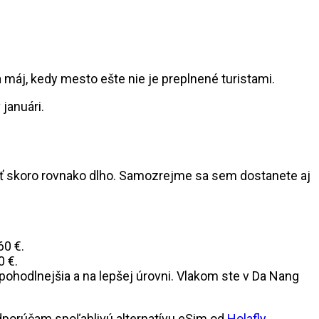
 máj, kedy mesto ešte nie je preplnené turistami.
januári.
ť skoro rovnako dlho. Samozrejme sa sem dostanete aj
60 €.
0 €.
ohodlnejšia a na lepšej úrovni. Vlakom ste v Da Nang
odporúčam spoľahlivú alternatívu eSim od
Holafly
.