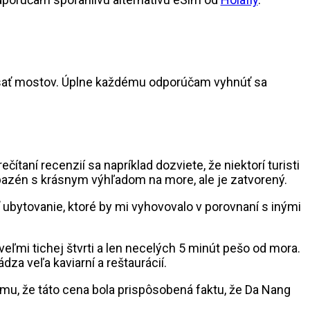
desať mostov. Úplne každému odporúčam vyhnúť sa
ítaní recenzií sa napríklad dozviete, že niektorí turisti
 má bazén s krásnym výhľadom na more, ale je zatvorený.
 ubytovanie, ktoré by mi vyhovovalo v porovnaní s inými
veľmi tichej štvrti a len necelých 5 minút pešo od mora.
ádza veľa kaviarní a reštaurácií.
mu, že táto cena bola prispôsobená faktu, že Da Nang