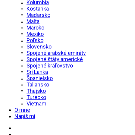
Kolumbia
Kostarika
Maďarsko
Malta
Maroko
Mexiko
Poľsko
Slovensko
Spojené arabské emiráty
Spojené štáty americké
Spojené kráľovstvo
Srí Lanka
Španielsko
Taliansko
Thajsko
Turecko
Vietnam
O mne
Napíš mi