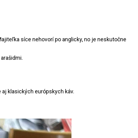
Majiteľka síce nehovorí po anglicky, no je neskutočne
e aj klasických európskych káv.