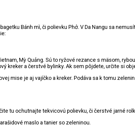
 bagetku Bánh mì, či polievku Phở. V Da Nangu sa nemusíte
ie:
lny Vietnam, Mỳ Quảng. Sú to ryžové rezance s mäsom, ry
kreker a čerstvé bylinky. Ak sem pôjdete, určite si obje
te tu ochutnajte tekvicovú polievku, či čerstvé jarné rolk