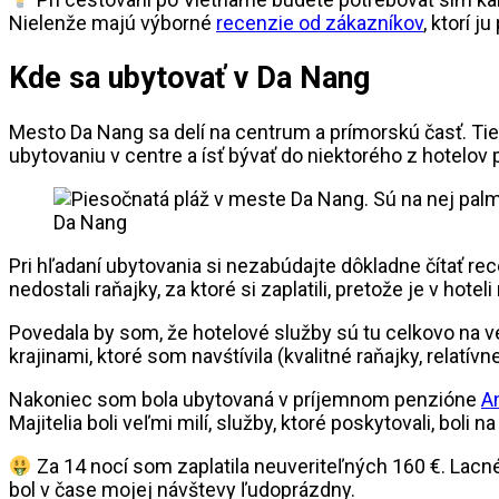
Nielenže majú výborné
recenzie od zákazníkov
, ktorí j
Kde sa ubytovať v Da Nang
Mesto Da Nang sa delí na centrum a prímorskú časť. Ti
ubytovaniu v centre a ísť bývať do niektorého z hotelov pr
Da Nang
Pri hľadaní ubytovania si nezabúdajte dôkladne čítať rece
nedostali raňajky, za ktoré si zaplatili, pretože je v hot
Povedala by som, že hotelové služby sú tu celkovo na v
krajinami, ktoré som navśtívila (kvalitné raňajky, relatívne
Nakoniec som bola ubytovaná v príjemnom penzióne
A
Majitelia boli veľmi milí, služby, ktoré poskytovali, boli 
Za 14 nocí som zaplatila neuveriteľných 160 €. Lacn
bol v čase mojej návštevy ľudoprázdny.