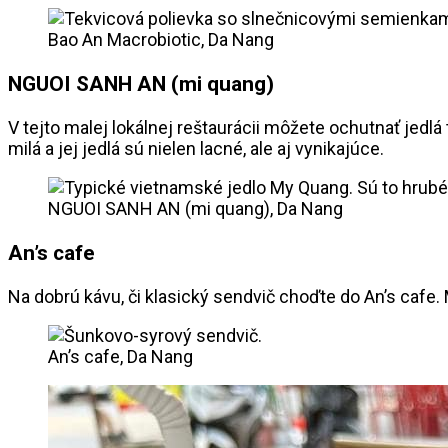
Bao An Macrobiotic, Da Nang
NGUOI SANH AN (mi quang)
V tejto malej lokálnej reštaurácii môžete ochutnať jedlá
milá a jej jedlá sú nielen lacné, ale aj vynikajúce.
NGUOI SANH AN (mi quang), Da Nang
An’s cafe
Na dobrú kávu, či klasický sendvič choďte do An’s cafe.
An’s cafe, Da Nang