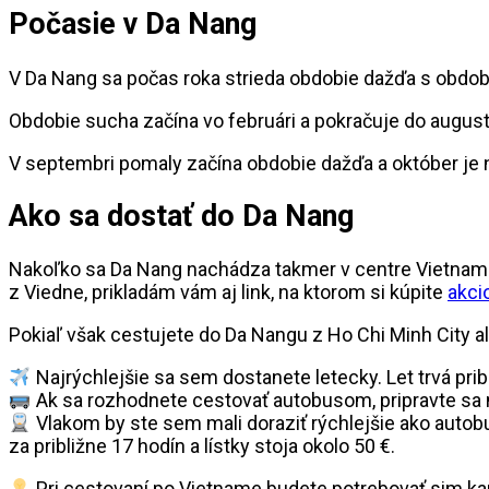
Počasie v Da Nang
V Da Nang sa počas roka strieda obdobie dažďa s obdo
Obdobie sucha začína vo februári a pokračuje do august
V septembri pomaly začína obdobie dažďa a október je n
Ako sa dostať do Da Nang
Nakoľko sa Da Nang nachádza takmer v centre Vietnam
z Viedne, prikladám vám aj link, na ktorom si kúpite
akci
Pokiaľ však cestujete do Da Nangu z Ho Chi Minh City a
Najrýchlejšie sa sem dostanete letecky. Let trvá prib
Ak sa rozhodnete cestovať autobusom, pripravte sa n
Vlakom by ste sem mali doraziť rýchlejšie ako autob
za približne 17 hodín a lístky stoja okolo 50 €.
Pri cestovaní po Vietname budete potrebovať sim kar