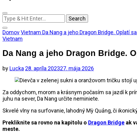
Looking
for
Something?
Domov
Vietnam
Da Nang a jeho Dragon Bridge. Oplatí sa 
Vietnam
Da Nang a jeho Dragon Bridge. Op
by
Lucka
28. apríla 2023
27. mája 2026
Za oddychom, morom a krásnym počasím sa jazdí k prím
juhu na sever, Da Nang určite neminiete.
Skvelé vlny na surfovanie, lahodný Mỳ Quảng, či ikonický
Prekliknite sa rovno na kapitolu o
Dragon Bridge
ak v
meste.