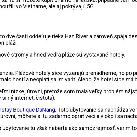
u použili vo Vietname, ale aj pokrývajú 5G.
eto dve časti oddeľuje rieka Han River a zároveň spája 
i pláži.
nzie. Plážové hotely síce vyzerajú prenádherne, no po preč
eli málo hostí a neoplatí sa im variť. Alebo, že hotel síce
eľmi nízkej úrovni, pretože som mala veľký problém nájsť
 silný internet, čistota).
nstay Boutique DaNang
. Toto ubytovanie sa nachádza vo 
na úrovni, môžete si tu zadarmo oprať veci a v okolí sa nach
é ubytovanie tu však neberte ako samozrejmosť, verím to