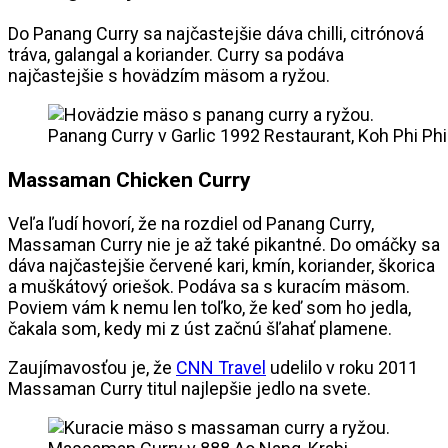
Do Panang Curry sa najčastejšie dáva chilli, citrónová
tráva, galangal a koriander. Curry sa podáva
najčastejšie s hovädzím mäsom a ryžou.
Panang Curry v Garlic 1992 Restaurant, Koh Phi Phi
Massaman Chicken Curry
Veľa ľudí hovorí, že na rozdiel od Panang Curry,
Massaman Curry nie je až také pikantné. Do omáčky sa
dáva najčastejšie červené kari, kmín, koriander, škorica
a muškátový oriešok. Podáva sa s kuracím mäsom.
Poviem vám k nemu len toľko, že keď som ho jedla,
čakala som, kedy mi z úst začnú šľahať plamene.
Zaujímavosťou je, že
CNN Travel
udelilo v roku 2011
Massaman Curry titul najlepšie jedlo na svete.