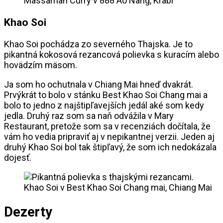
Massaman Curry v 888 Ao Nang, Krabi
Khao Soi
Khao Soi pochádza zo severného Thajska. Je to
pikantná kokosová rezancová polievka s kuracím alebo
hovädzím mäsom.
Ja som ho ochutnala v Chiang Mai hneď dvakrát.
Prvýkrát to bolo v stánku Best Khao Soi Chang mai a
bolo to jedno z najštipľavejších jedál aké som kedy
jedla. Druhý raz som sa naň odvážila v Mary
Restaurant, pretože som sa v recenziách dočítala, že
vám ho vedia pripraviť aj v nepikantnej verzii. Jeden aj
druhý Khao Soi bol tak štipľavý, že som ich nedokázala
dojesť.
Khao Soi v Best Khao Soi Chang mai, Chiang Mai
Dezerty