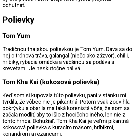
ochutnať.
Polievky
Tom Yum
Tradičnou thajskou polievkou je Tom Yum. Dáva sa do
nej citrónová tráva, galangal (niečo ako zázvor), chilli,
hríbiky, rybacia omáčka a väčšinou sa podáva s
krevetami. Je neskutočne pálivá.
Tom Kha Kai (kokosová polievka)
Keď som si kupovala túto polievku, pani v stánku mi
tvrdila, že vôbec nie je pikantná. Potom však zodvihla
pokrývku a obarila ma taká korenistá vôňa, že som sa
začala modliť, aby to išlo z hocičoho iného, len nie z
tohto hrnca. Bohužiaľ. Tom Kha Kai je veľmi pikantná
kokosová polievka s kuracím mäsom, hríbikmi,
koriandrom a rezancami.