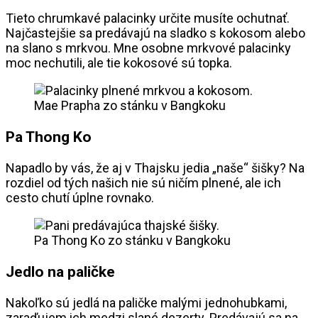
Tieto chrumkavé palacinky určite musíte ochutnať.
Najčastejšie sa predávajú na sladko s kokosom alebo
na slano s mrkvou. Mne osobne mrkvové palacinky
moc nechutili, ale tie kokosové sú topka.
Mae Prapha zo stánku v Bangkoku
Pa Thong Ko
Napadlo by vás, že aj v Thajsku jedia „naše“ šišky? Na
rozdiel od tých našich nie sú ničím plnené, ale ich
cesto chutí úplne rovnako.
Pa Thong Ko zo stánku v Bangkoku
Jedlo na paličke
Nakoľko sú jedlá na paličke malými jednohubkami,
zaraďujem ich medzi slané dezerty. Predávajú sa na