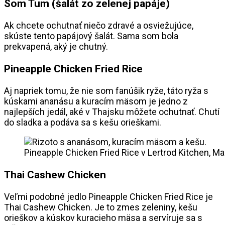
Som Tum (šalát zo zelenej papáje)
Ak chcete ochutnať niečo zdravé a osviežujúce,
skúste tento papájový šalát. Sama som bola
prekvapená, aký je chutný.
Pineapple Chicken Fried Rice
Aj napriek tomu, že nie som fanúšik ryže, táto ryža s
kúskami ananásu a kuracím mäsom je jedno z
najlepších jedál, aké v Thajsku môžete ochutnať. Chutí
do sladka a podáva sa s kešu orieškami.
Pineapple Chicken Fried Rice v Lertrod Kitchen, M
Thai Cashew Chicken
Veľmi podobné jedlo Pineapple Chicken Fried Rice je
Thai Cashew Chicken. Je to zmes zeleniny, kešu
orieškov a kúskov kuracieho mäsa a servíruje sa s