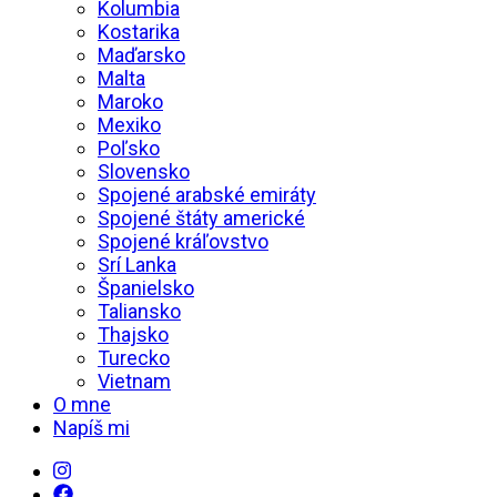
Kolumbia
Kostarika
Maďarsko
Malta
Maroko
Mexiko
Poľsko
Slovensko
Spojené arabské emiráty
Spojené štáty americké
Spojené kráľovstvo
Srí Lanka
Španielsko
Taliansko
Thajsko
Turecko
Vietnam
O mne
Napíš mi