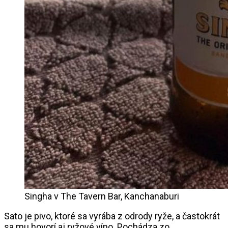
Singha v The Tavern Bar, Kanchanaburi
Sato je pivo, ktoré sa vyrába z odrody ryže, a častokrát
sa mu hovorí aj ryžové víno. Pochádza zo