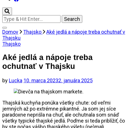
Looking
for
Something?
Domov
Thajsko
Aké jedlá a nápoje treba ochutnať v
Thajsku
Thajsko
Aké jedlá a nápoje treba
ochutnať v Thajsku
by
Lucka
10. marca 2023
2. januára 2025
Thajská kuchyňa ponúka všetky chute: od veľmi
jemných až po extrémne pikantné. Ja som jej síce
paradoxne neprišla na chuť, ale ochutnala som snáď
všetky typické thajské jedlá. Poďme si teda priblížiť, čo
by ste počas vášho thajského výletu (ne)mali