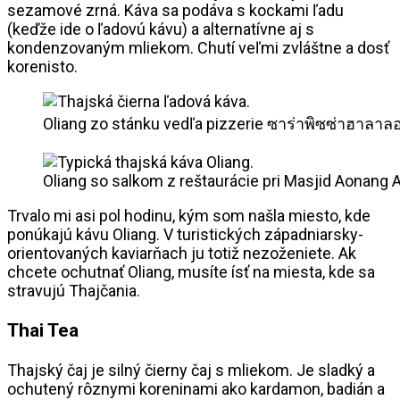
sezamové zrná. Káva sa podáva s kockami ľadu
(keďže ide o ľadovú kávu) a alternatívne aj s
kondenzovaným mliekom. Chutí veľmi zvláštne a dosť
korenisto.
Oliang zo stánku vedľa pizzerie ซาร่าพิซซ่าฮาลาลอ
Oliang so salkom z reštaurácie pri Masjid Aonang 
Trvalo mi asi pol hodinu, kým som našla miesto, kde
ponúkajú kávu Oliang. V turistických západniarsky-
orientovaných kaviarňach ju totiž nezoženiete. Ak
chcete ochutnať Oliang, musíte ísť na miesta, kde sa
stravujú Thajčania.
Thai Tea
Thajský čaj je silný čierny čaj s mliekom. Je sladký a
ochutený rôznymi koreninami ako kardamon, badián a