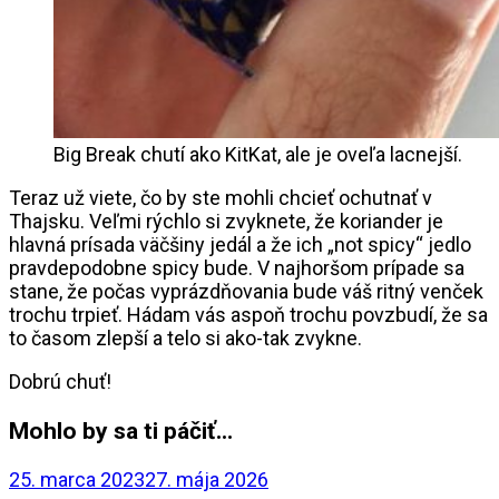
Big Break chutí ako KitKat, ale je oveľa lacnejší.
Teraz už viete, čo by ste mohli chcieť ochutnať v
Thajsku. Veľmi rýchlo si zvyknete, že koriander je
hlavná prísada väčšiny jedál a že ich „not spicy“ jedlo
pravdepodobne spicy bude. V najhoršom prípade sa
stane, že počas vyprázdňovania bude váš ritný venček
trochu trpieť. Hádam vás aspoň trochu povzbudí, že sa
to časom zlepší a telo si ako-tak zvykne.
Dobrú chuť!
Mohlo by sa ti páčiť...
25. marca 2023
27. mája 2026