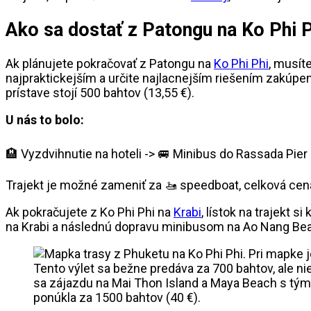
Ako sa dostať z Patongu na Ko Phi P
Ak plánujete pokračovať z Patongu na
Ko Phi Phi
, musít
najpraktickejším a určite najlacnejším riešením zakúpe
prístave stojí 500 bahtov (13,55 €).
U nás to bolo:
🏨 Vyzdvihnutie na hoteli -> 🚐 Minibus do Rassada Pier (
Trajekt je možné zameniť za 🚤 speedboat, celková cena
Ak pokračujete z Ko Phi Phi na
Krabi
, lístok na trajekt 
na Krabi a následnú dopravu minibusom na Ao Nang Beach
Tento výlet sa bežne predáva za 700 bahtov, ale n
sa zájazdu na Mai Thon Island a Maya Beach s tým, 
ponúkla za 1500 bahtov (40 €).