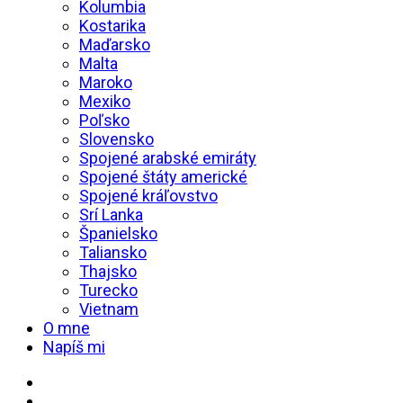
Kolumbia
Kostarika
Maďarsko
Malta
Maroko
Mexiko
Poľsko
Slovensko
Spojené arabské emiráty
Spojené štáty americké
Spojené kráľovstvo
Srí Lanka
Španielsko
Taliansko
Thajsko
Turecko
Vietnam
O mne
Napíš mi