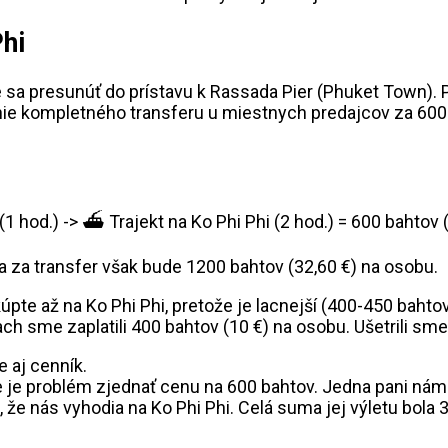
hi
e sa presunúť do prístavu k Rassada Pier (Phuket Town). 
nie kompletného transferu u miestnych predajcov za 600 b
1 hod.) -> ⛴️ Trajekt na Ko Phi Phi (2 hod.) = 600 bahtov 
 za transfer však bude 1200 bahtov (32,60 €) na osobu.
si kúpte až na Ko Phi Phi, pretože je lacnejší (400-450 bah
 sme zaplatili 400 bahtov (10 €) na osobu. Ušetrili sme 
ie je problém zjednať cenu na 600 bahtov. Jedna pani ná
že nás vyhodia na Ko Phi Phi. Celá suma jej výletu bola 