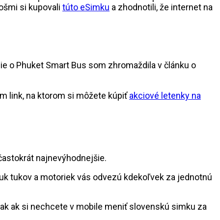
ošmi si kupovali
túto eSimku
a zhodnotili, že internet na
cie o Phuket Smart Bus som zhromaždila v článku o
m link, na ktorom si môžete kúpiť
akciové letenky na
častokrát najnevýhodnejšie.
 tuk tukov a motoriek vás odvezú kdekoľvek za jednotnú
avšak ak si nechcete v mobile meniť slovenskú simku za