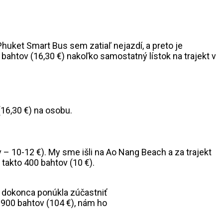
Phuket Smart Bus sem zatiaľ nejazdí, a preto je
ahtov (16,30 €) nakoľko samostatný lístok na trajekt v
(16,30 €) na osobu.
tov – 10-12 €). My sme išli na Ao Nang Beach a za trajekt
takto 400 bahtov (10 €).
m dokonca ponúkla zúčastniť
3900 bahtov (104 €), nám ho