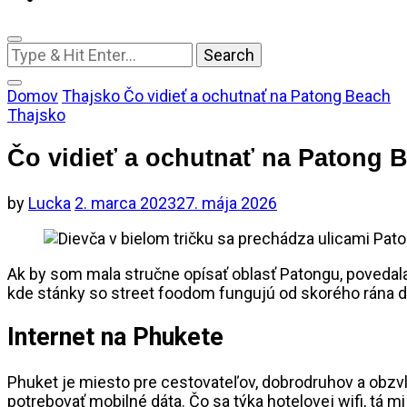
Looking
for
Something?
Domov
Thajsko
Čo vidieť a ochutnať na Patong Beach
Thajsko
Čo vidieť a ochutnať na Patong 
by
Lucka
2. marca 2023
27. mája 2026
Ak by som mala stručne opísať oblasť Patongu, povedala
kde stánky so street foodom fungujú od skorého rána d
Internet na Phukete
Phuket je miesto pre cestovateľov, dobrodruhov a obzvl
potrebovať mobilné dáta. Čo sa týka hotelovej wifi, tá m