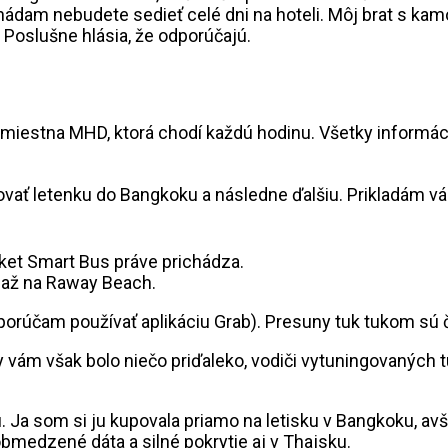
hádam nebudete sedieť celé dni na hoteli. Môj brat s kam
 Poslušne hlásia, že odporúčajú.
 miestna MHD, ktorá chodí každú hodinu. Všetky informá
ovať letenku do Bangkoku a následne ďalšiu. Prikladám vá
 až na Raway Beach.
dporúčam používať aplikáciu Grab). Presuny tuk tukom sú 
 vám však bolo niečo priďaleko, vodiči vytuningovaných
rtu. Ja som si ju kupovala priamo na letisku v Bangkoku, 
obmedzené dáta a silné pokrytie aj v Thajsku.