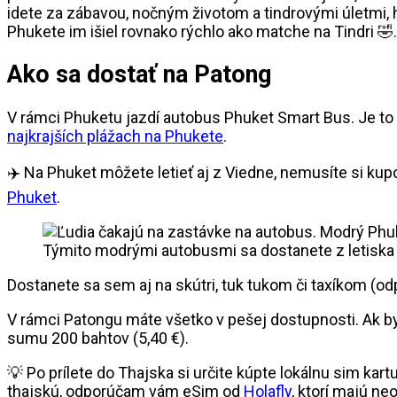
idete za zábavou, nočným životom a tindrovými úletmi, 
Phukete im išiel rovnako rýchlo ako matche na Tindri 🤣.
Ako sa dostať na Patong
V rámci Phuketu jazdí autobus Phuket Smart Bus. Je to
najkrajších plážach na Phukete
.
✈️ Na Phuket môžete letieť aj z Viedne, nemusíte si kup
Phuket
.
Týmito modrými autobusmi sa dostanete z letiska
Dostanete sa sem aj na skútri, tuk tukom či taxíkom (o
V rámci Patongu máte všetko v pešej dostupnosti. Ak by
sumu 200 bahtov (5,40 €).
💡 Po prílete do Thajska si určite kúpte lokálnu sim ka
thajskú, odporúčam vám eSim od
Holafly
, ktorí majú ne