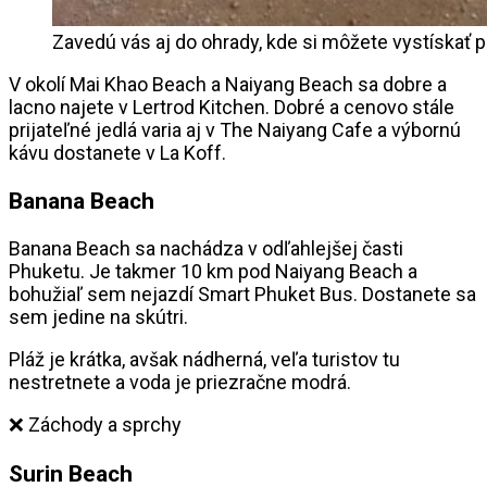
Zavedú vás aj do ohrady, kde si môžete vystískať p
V okolí Mai Khao Beach a Naiyang Beach sa dobre a
lacno najete v Lertrod Kitchen. Dobré a cenovo stále
prijateľné jedlá varia aj v The Naiyang Cafe a výbornú
kávu dostanete v La Koff.
Banana Beach
Banana Beach sa nachádza v odľahlejšej časti
Phuketu. Je takmer 10 km pod Naiyang Beach a
bohužiaľ sem nejazdí Smart Phuket Bus. Dostanete sa
sem jedine na skútri.
Pláž je krátka, avšak nádherná, veľa turistov tu
nestretnete a voda je priezračne modrá.
❌ Záchody a sprchy
Surin Beach