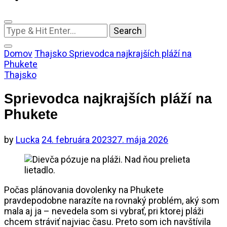
Looking
for
Something?
Domov
Thajsko
Sprievodca najkrajších pláží na
Phukete
Thajsko
Sprievodca najkrajších pláží na
Phukete
by
Lucka
24. februára 2023
27. mája 2026
Počas plánovania dovolenky na Phukete
pravdepodobne narazíte na rovnaký problém, aký som
mala aj ja – nevedela som si vybrať, pri ktorej pláži
chcem stráviť najviac času. Preto som ich navštívila