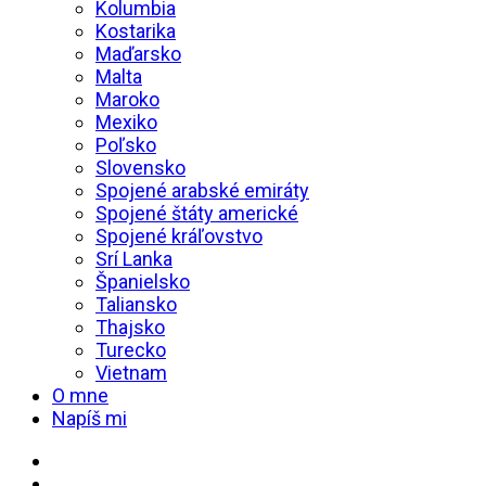
Kolumbia
Kostarika
Maďarsko
Malta
Maroko
Mexiko
Poľsko
Slovensko
Spojené arabské emiráty
Spojené štáty americké
Spojené kráľovstvo
Srí Lanka
Španielsko
Taliansko
Thajsko
Turecko
Vietnam
O mne
Napíš mi