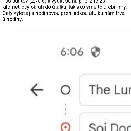
100 bahtov (2,70 €) a vydať sa na približne 20-
kilometrový okruh do útulku, tak ako sme to urobili my.
Celý výlet aj s hodinovou prehliadkou útulku nám trval
3 hodiny.