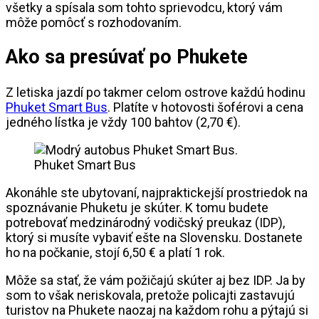
všetky a spísala som tohto sprievodcu, ktorý vám
môže pomôcť s rozhodovaním.
Ako sa presúvať po Phukete
Z letiska jazdí po takmer celom ostrove každú hodinu
Phuket Smart Bus
. Platíte v hotovosti šoférovi a cena
jedného lístka je vždy 100 bahtov (2,70 €).
Phuket Smart Bus
Akonáhle ste ubytovaní, najpraktickejší prostriedok na
spoznávanie Phuketu je skúter. K tomu budete
potrebovať medzinárodný vodičský preukaz (IDP),
ktorý si musíte vybaviť ešte na Slovensku. Dostanete
ho na počkanie, stojí 6,50 € a platí 1 rok.
Môže sa stať, že vám požičajú skúter aj bez IDP. Ja by
som to však neriskovala, pretože policajti zastavujú
turistov na Phukete naozaj na každom rohu a pýtajú si