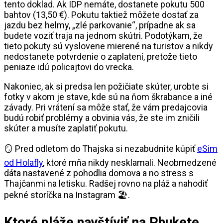
tento doklad. Ak IDP nemáte, dostanete pokutu 500
bahtov (13,50 €). Pokutu taktiež môžete dostať za
jazdu bez helmy, „zlé parkovanie“, prípadne ak sa
budete voziť traja na jednom skútri. Podotýkam, že
tieto pokuty sú vyslovene mierené na turistov a nikdy
nedostanete potvrdenie o zaplatení, pretože tieto
peniaze idú policajtovi do vrecka.
Nakoniec, ak si predsa len požičiate skúter, urobte si
fotky v akom je stave, kde sú na ňom škrabance a iné
závady. Pri vrátení sa môže stať, že vám predajcovia
budú robiť problémy a obvinia vás, že ste im zničili
skúter a musíte zaplatiť pokutu.
🪞 Pred odletom do Thajska si nezabudnite kúpiť
eSim
od Holafly
, ktoré mňa nikdy nesklamali. Neobmedzené
dáta nastavené z pohodlia domova a no stress s
Thajčanmi na letisku. Radšej rovno na pláž a nahodiť
pekné storíčka na Instagram 🏖️.
Ktoré pláže navštíviť na Phukete