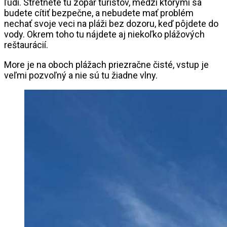
ľudí. Stretnete tu zopár turistov, medzi ktorými sa
budete cítiť bezpečne, a nebudete mať problém
nechať svoje veci na pláži bez dozoru, keď pôjdete do
vody. Okrem toho tu nájdete aj niekoľko plážových
reštaurácií.
More je na oboch plážach priezračne čisté, vstup je
veľmi pozvoľný a nie sú tu žiadne vlny.