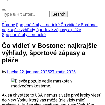
Looking
for
Something?
Domov
Spojené štáty americké
Čo vidieť v Bostone:
najkrajšie výhľady, športové zápasy a pláže
Spojené štáty americké
Čo vidieť v Bostone: najkrajšie
výhľady, športové zápasy a
pláže
by
Lucka
22. januára 2025
27. mája 2026
Ak sa chystáte to USA, nemusia vaše prvé kroky viesť
do New Yorku, ktorý vás môže (nie vždy milo)
prekvapiť. Ja čím viac navštevujem New York, tým