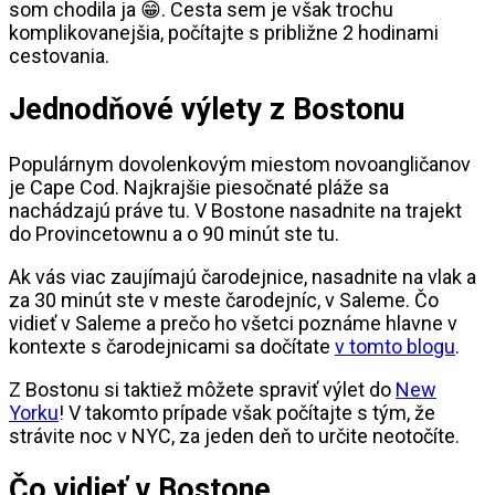
som chodila ja 😁. Cesta sem je však trochu
komplikovanejšia, počítajte s približne 2 hodinami
cestovania.
Jednodňové výlety z Bostonu
Populárnym dovolenkovým miestom novoangličanov
je Cape Cod. Najkrajšie piesočnaté pláže sa
nachádzajú práve tu. V Bostone nasadnite na trajekt
do Provincetownu a o 90 minút ste tu.
Ak vás viac zaujímajú čarodejnice, nasadnite na vlak a
za 30 minút ste v meste čarodejníc, v Saleme. Čo
vidieť v Saleme a prečo ho všetci poznáme hlavne v
kontexte s čarodejnicami sa dočítate
v tomto blogu
.
Z Bostonu si taktiež môžete spraviť výlet do
New
Yorku
! V takomto prípade však počítajte s tým, že
strávite noc v NYC, za jeden deň to určite neotočíte.
Čo vidieť v Bostone