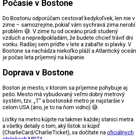
Počasie v Bostone
Do Bostonu odporúčam cestovať kedykoľvek, len nie v
zime – samozrejme, pokiaľ vám sychravá zima nerobí
problém 😅. V zime tu od oceánu prúdi studený
vzduch a nepredpokladám, že budete chcieť tráviť dni
vonku. Radšej sem príďte v lete a zabaľte si plavky. V
Bostone sa nachádza niekoľko pláží a Atlantický oceán
je počas leta príjemný na kúpanie.
Doprava v Bostone
Boston je mesto, v ktorom sa príjemne pohybuje aj
pešo. Mesto má vybudovaný veľmi dobrý metrový
systém, tzv. „T“ a bostonské metro je najstaršie v
celom USA (áno, je to na ňom vidno) 😅.
Lístky na metro kúpite na takmer každej stanici metra
a všetky detaily o tom, aký lístok si kúpiť
(CharlieCard/CharlieTicket), sa dočítate na
oficiálnych
stránkach MBTA
.