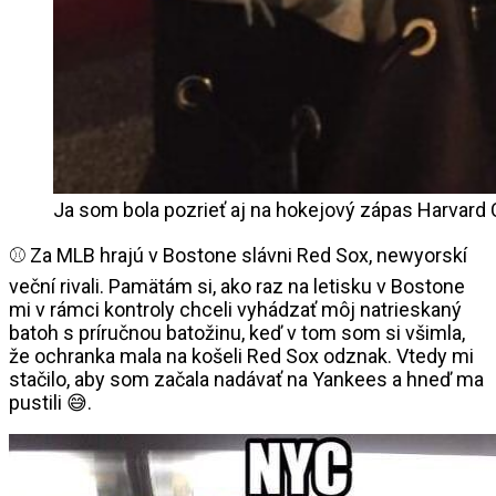
Ja som bola pozrieť aj na hokejový zápas Harvard
⚾ Za MLB hrajú v Bostone slávni Red Sox, newyorskí
veční rivali. Pamätám si, ako raz na letisku v Bostone
mi v rámci kontroly chceli vyhádzať môj natrieskaný
batoh s príručnou batožinu, keď v tom som si všimla,
že ochranka mala na košeli Red Sox odznak. Vtedy mi
stačilo, aby som začala nadávať na Yankees a hneď ma
pustili 😅.