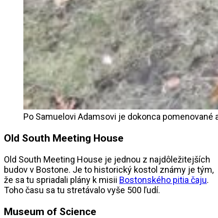
Po Samuelovi Adamsovi je dokonca pomenované aj p
Old South Meeting House
Old South Meeting House je jednou z najdôležitejších
budov v Bostone. Je to historický kostol známy je tým,
že sa tu spriadali plány k misii
Bostonského pitia čaju
.
Toho času sa tu stretávalo vyše 500 ľudí.
Museum of Science