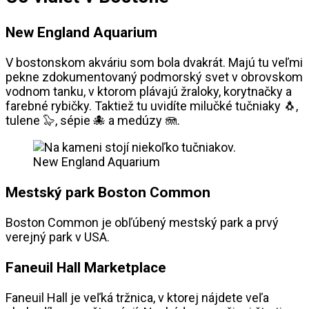
New England Aquarium
V bostonskom akváriu som bola dvakrát. Majú tu veľmi
pekne zdokumentovaný podmorský svet v obrovskom
vodnom tanku, v ktorom plávajú žraloky, korytnačky a
farebné rybičky. Taktiež tu uvidíte milučké tučniaky 🐧,
tulene 🦭, sépie 🐙 a medúzy 🪼.
New England Aquarium
Mestský park Boston Common
Boston Common je obľúbený mestský park a prvý
verejný park v USA.
Faneuil Hall Marketplace
Faneuil Hall je veľká tržnica, v ktorej nájdete veľa