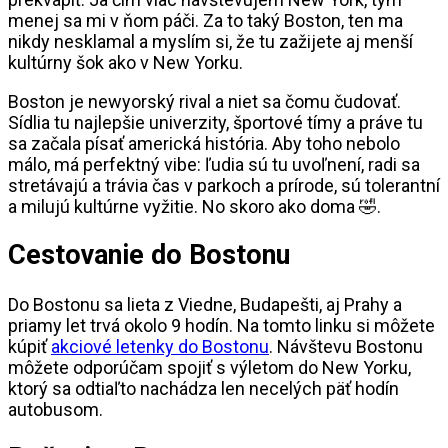
menej sa mi v ňom páči. Za to taký Boston, ten ma
nikdy nesklamal a myslím si, že tu zažijete aj menší
kultúrny šok ako v New Yorku.
Boston je newyorský rival a niet sa čomu čudovať.
Sídlia tu najlepšie univerzity, športové tímy a práve tu
sa začala písať americká história. Aby toho nebolo
málo, má perfektný vibe: ľudia sú tu uvoľnení, radi sa
stretávajú a trávia čas v parkoch a prírode, sú tolerantní
a milujú kultúrne vyžitie. No skoro ako doma 🤣.
Cestovanie do Bostonu
Do Bostonu sa lieta z Viedne, Budapešti, aj Prahy a
priamy let trvá okolo 9 hodín. Na tomto linku si môžete
kúpiť
akciové letenky do Bostonu
. Návštevu Bostonu
môžete odporúčam spojiť s výletom do New Yorku,
ktorý sa odtiaľto nachádza len necelých päť hodín
autobusom.