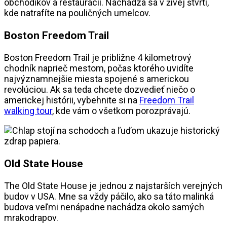
obchodíkov a reštaurácií. Nachádza sa v živej štvrti,
kde natrafíte na pouličných umelcov.
Boston Freedom Trail
Boston Freedom Trail je približne 4 kilometrový
chodník naprieč mestom, počas ktorého uvidíte
najvýznamnejšie miesta spojené s americkou
revolúciou. Ak sa teda chcete dozvedieť niečo o
americkej histórii, vybehnite si na
Freedom Trail
walking tour
, kde vám o všetkom porozprávajú.
Old State House
The Old State House je jednou z najstarších verejných
budov v USA. Mne sa vždy páčilo, ako sa táto malinká
budova veľmi nenápadne nachádza okolo samých
mrakodrapov.