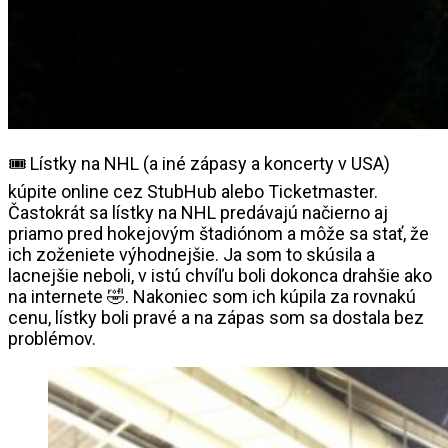
🎟️ Lístky na NHL (a iné zápasy a koncerty v USA)
kúpite online cez StubHub alebo Ticketmaster.
Častokrát sa lístky na NHL predávajú načierno aj
priamo pred hokejovým štadiónom a môže sa stať, že
ich zoženiete výhodnejšie. Ja som to skúsila a
lacnejšie neboli, v istú chvíľu boli dokonca drahšie ako
na internete 🤣. Nakoniec som ich kúpila za rovnakú
cenu, lístky boli pravé a na zápas som sa dostala bez
problémov.