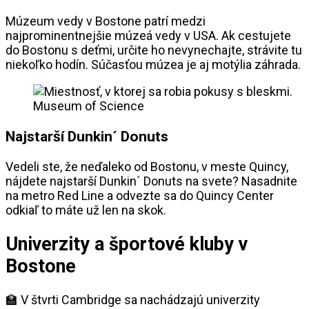
Múzeum vedy v Bostone patrí medzi
najprominentnejšie múzeá vedy v USA. Ak cestujete
do Bostonu s deťmi, určite ho nevynechajte, strávite tu
niekoľko hodín. Súčasťou múzea je aj motýlia záhrada.
Museum of Science
Najstarší Dunkin´ Donuts
Vedeli ste, že neďaleko od Bostonu, v meste Quincy,
nájdete najstarší Dunkin´ Donuts na svete? Nasadnite
na metro Red Line a odvezte sa do Quincy Center
odkiaľ to máte už len na skok.
Univerzity a športové kluby v
Bostone
🏫 V štvrti Cambridge sa nachádzajú univerzity