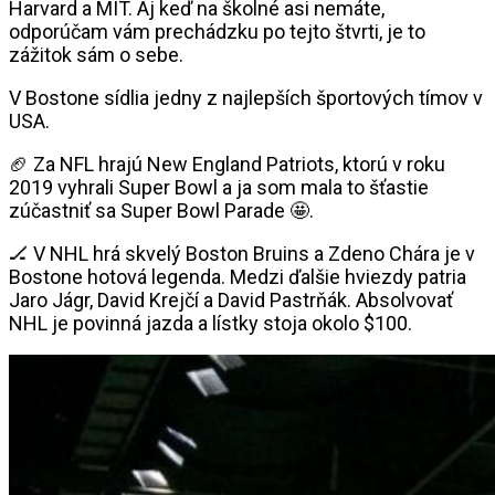
Harvard a MIT. Aj keď na školné asi nemáte,
odporúčam vám prechádzku po tejto štvrti, je to
zážitok sám o sebe.
V Bostone sídlia jedny z najlepších športových tímov v
USA.
🏈 Za NFL hrajú New England Patriots, ktorú v roku
2019 vyhrali Super Bowl a ja som mala to šťastie
zúčastniť sa Super Bowl Parade 🤩.
🏒 V NHL hrá skvelý Boston Bruins a Zdeno Chára je v
Bostone hotová legenda. Medzi ďalšie hviezdy patria
Jaro Jágr, David Krejčí a David Pastrňák. Absolvovať
NHL je povinná jazda a lístky stoja okolo $100.