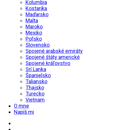
Kolumbia
Kostarika
Maďarsko
Malta
Maroko
Mexiko
Poľsko
Slovensko
Spojené arabské emiráty
Spojené štáty americké
Spojené kráľovstvo
Srí Lanka
Španielsko
Taliansko
Thajsko
Turecko
Vietnam
O mne
Napíš mi