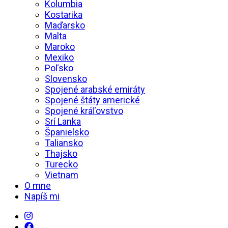
Kolumbia
Kostarika
Maďarsko
Malta
Maroko
Mexiko
Poľsko
Slovensko
Spojené arabské emiráty
Spojené štáty americké
Spojené kráľovstvo
Srí Lanka
Španielsko
Taliansko
Thajsko
Turecko
Vietnam
O mne
Napíš mi