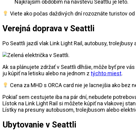
Najkrajším obdobím na návštevu Seattlu je leto.
Viete ako počas daždivých dní rozoznáte turistov o
Verejná doprava v Seattli
Po Seattli jazdí vlak Link Light Rail, autobusy, trolejbusy a
Ak sa plánujete zdržať v Seattli dlhšie, môže byť pre vás
ju kúpiť na letisku alebo na jednom z
týchto miest
.
Cena za MHD s ORCA card nie je lacnejšia ako bez ne
Pokiaľ sem cestujete iba na pár dní, nebudete potrebov
Lístok na Link Light Rail si môžete kúpiť na vlakovej sta
Lístky na presuny autobusom, trolejbusom alebo električ
Ubytovanie v Seattli