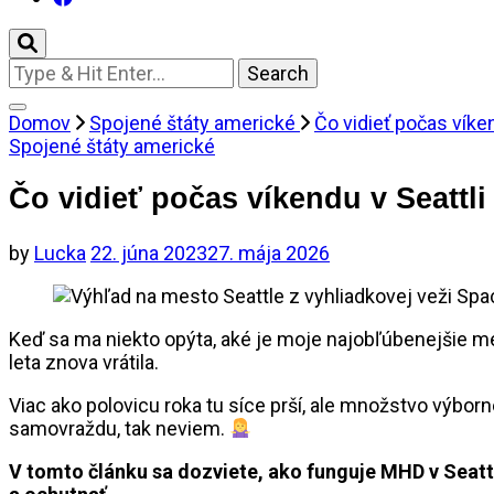
Looking
for
Something?
Domov
Spojené štáty americké
Čo vidieť počas víken
Spojené štáty americké
Čo vidieť počas víkendu v Seattli
by
Lucka
22. júna 2023
27. mája 2026
Keď sa ma niekto opýta, aké je moje najobľúbenejšie me
leta znova vrátila.
Viac ako polovicu roka tu síce prší, ale množstvo výborn
samovraždu, tak neviem.
V tomto článku sa dozviete, ako funguje MHD v Seattli