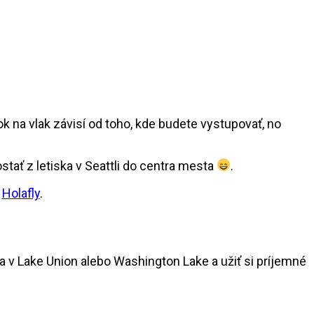
ok na vlak závisí od toho, kde budete vystupovať, no
stať z letiska v Seattli do centra mesta
.
s
Holafly
.
sa v Lake Union alebo Washington Lake a užiť si príjemné