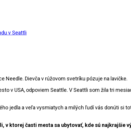
du v Seattli
sto v USA, odpoviem Seattle. V Seattli som žila tri mesi
ého jedla a veľa vysmiatych a milých ľudí vás donúti si t
, v ktorej časti mesta sa ubytovať, kde sú najkrajšie v