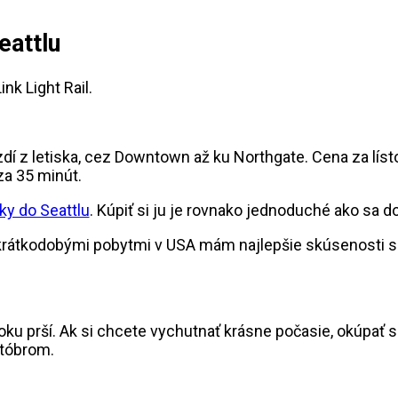
eattlu
nk Light Rail.
azdí z letiska, cez Downtown až ku Northgate. Cena za líst
za 35 minút.
ky do Seattlu
. Kúpiť si ju je rovnako jednoduché ako sa do
s krátkodobými pobytmi v USA mám najlepšie skúsenosti 
oku prší. Ak si chcete vychutnať krásne počasie, okúpať 
któbrom.