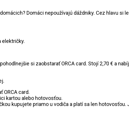
d domácich? Domáci nepoužívajú dáždniky. Cez hlavu si 
 električky.
 pohodlnejšie si zaobstarať ORCA card. Stojí 2,70 € a nabí
j.
ať ORCA card.
nici kartou alebo hotovosťou.
kou kupujete priamo u vodiča a platí sa len hotovosťou. J