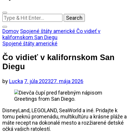
Looking
for
Something?
Domov
Spojené štáty americké
Čo vidieť v
kalifornskom San Diegu
Spojené štáty americké
Čo vidieť v kalifornskom San
Diegu
by
Lucka
7. júla 2023
27. mája 2026
DisneyLand, LEGOLAND, SeaWorld a iné. Pridajte k
tomu peknú promenádu, multikultúru a krásne pláže a
máte recept na dokonalé mesto a rozžiarené detské
očká vašich ratolestí.