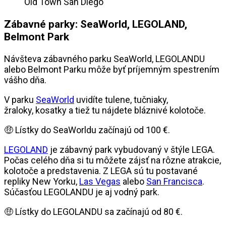
Old Town San Diego
Zábavné parky: SeaWorld, LEGOLAND,
Belmont Park
Návšteva zábavného parku SeaWorld, LEGOLANDU
alebo Belmont Parku môže byť príjemným spestrením
vášho dňa.
V parku
SeaWorld
uvidíte tulene, tučniaky,
žraloky, kosatky a tiež tu nájdete bláznivé kolotoče.
🤑 Lístky do SeaWorldu začínajú od 100 €.
LEGOLAND
je zábavný park vybudovaný v štýle LEGA.
Počas celého dňa si tu môžete zájsť na rôzne atrakcie,
kolotoče a predstavenia. Z LEGA sú tu postavané
repliky New Yorku,
Las Vegas
alebo
San Francisca
.
Súčasťou LEGOLANDU je aj vodný park.
🤑 Lístky do LEGOLANDU sa začínajú od 80 €.