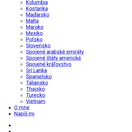
Kolumbia
Kostarika
Maďarsko
Malta
Maroko
Mexiko
Poľsko
Slovensko
Spojené arabské emiráty
Spojené štáty americké
Spojené kráľovstvo
Srí Lanka
Španielsko
Taliansko
Thajsko
Turecko
Vietnam
O mne
Napíš mi