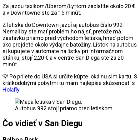
Za jazdu taxíkom/Uberom/Lyftom zaplatíte okolo 20 €
a v Downtowne ste za 15 minút.
Z letiska do Downtown jazdí aj autobus číslo 992.
Nemali by ste mať problém ho nájsť, pretože má
zastávku priamo pred východom letiska, hneď potom
ako prejdete okolo výdajne batožiny. Lístok na autobus
si kupujete v automate na lístky pri informačnom
stánku, stojí 2,20 € a v centre San Diega ste za 20
minút.
💡 Po prílete do USA si určite kúpte lokálnu sim kartu. S
krátkodobými pobytmi tu mám najlepšie skúsenosti s
Holafly
.
Autobus 992 stojí priamo pred letiskom.
Čo vidieť v San Diegu
Balboa Park