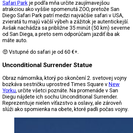
Safari Park
je podľa mňa určite zaujímavejšou
atrakciou ako vyššie spomenutá ZOO, pretože San
Diego Safari Park patrí medzi najväčšie safari v USA,
zvieratá tu majú väčší výbeh a zážitok je autentickejší.
Avšak nachádza sa približne 35 minút (50 km) severne
od San Diega, a preto sem odporúčam jazdiť iba ak
máte auto.
🤑 Vstupné do safari je od 60 €+.
Unconditional Surrender Statue
Obraz námorníka, ktorý po skončení 2. svetovej vojny
bozkáva sestričku uprostred Times Square v
New
Yorku
, určite všetci poznáte. Na promenáde v San
Diegu nájdete ich sochu Unconditional Surrender.
Reprezentuje nielen víťazstvo a oslavy, ale zároveň
slúži ako spomienka na obete, ktoré padli počas vojny.