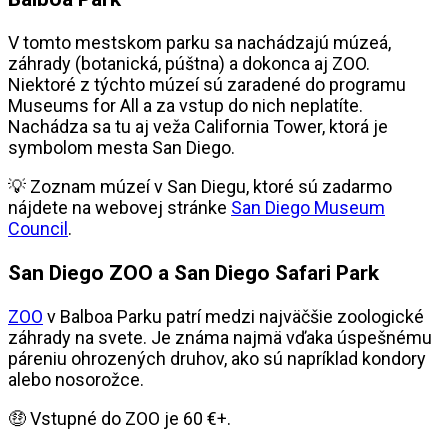
V tomto mestskom parku sa nachádzajú múzeá,
záhrady (botanická, púštna) a dokonca aj ZOO.
Niektoré z týchto múzeí sú zaradené do programu
Museums for All a za vstup do nich neplatíte.
Nachádza sa tu aj veža California Tower, ktorá je
symbolom mesta San Diego.
💡 Zoznam múzeí v San Diegu, ktoré sú zadarmo
nájdete na webovej stránke
San Diego Museum
Council
.
San Diego ZOO a San Diego Safari Park
ZOO
v Balboa Parku patrí medzi najväčšie zoologické
záhrady na svete. Je známa najmä vďaka úspešnému
páreniu ohrozených druhov, ako sú napríklad kondory
alebo nosorožce.
🤑 Vstupné do ZOO je 60 €+.