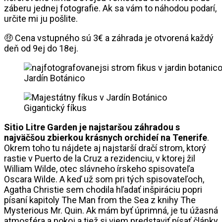
záberu jednej fotografie. Ak sa vám to náhodou podarí,
určite mi ju pošlite.
🤑 Cena vstupného sú 3€ a záhrada je otvorená každý
deň od 9ej do 18ej.
Jardín Botánico
Gigantický fíkus
Sitio Litre Garden je najstaršou záhradou s
najväčšou zbierkou krásnych orchideí na Tenerife
.
Okrem toho tu nájdete aj najstarší dračí strom, ktorý
rastie v Puerto de la Cruz a rezidenciu, v ktorej žil
William Wilde, otec slávneho írskeho spisovateľa
Oscara Wilde. A keď už som pri tých spisovateľoch,
Agatha Christie sem chodila hľadať inšpiráciu popri
písaní kapitoly The Man from the Sea z knihy The
Mysterious Mr. Quin. Ak mám byť úprimná, je tu úžasná
atmosféra a pokoj a tiež si viem predstaviť písať články