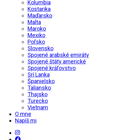
Kolumbia
Kostarika
Maďarsko
Malta
Maroko
Mexiko
Poľsko
Slovensko
Spojené arabské emiráty
Spojené štáty americké
Spojené kráľovstvo
Srí Lanka
Španielsko
Taliansko
Thajsko
Turecko
Vietnam
O mne
Napíš mi