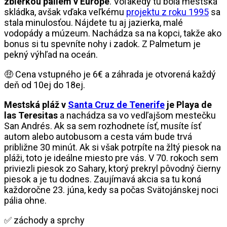
zbierkou paliem v Európe
. Voľakedy tu bola mestská
skládka, avšak vďaka veľkému
projektu z roku 1995
sa
stala minulosťou. Nájdete tu aj jazierka, malé
vodopády a múzeum. Nachádza sa na kopci, takže ako
bonus si tu spevníte nohy i zadok. Z Palmetum je
pekný výhľad na oceán.
🤑 Cena vstupného je 6€ a záhrada je otvorená každý
deň od 10ej do 18ej.
Mestská pláž v
Santa Cruz de Tenerife
je Playa de
las Teresitas
a nachádza sa vo vedľajšom mestečku
San Andrés. Ak sa sem rozhodnete ísť, musíte ísť
autom alebo autobusom a cesta vám bude trvá
približne 30 minút. Ak si však potrpíte na žltý piesok na
pláži, toto je ideálne miesto pre vás. V 70. rokoch sem
priviezli piesok zo Sahary, ktorý prekryl pôvodný čierny
piesok a je tu dodnes. Zaujímavá akcia sa tu koná
každoročne 23. júna, kedy sa počas Svätojánskej noci
pália ohne.
✅ záchody a sprchy