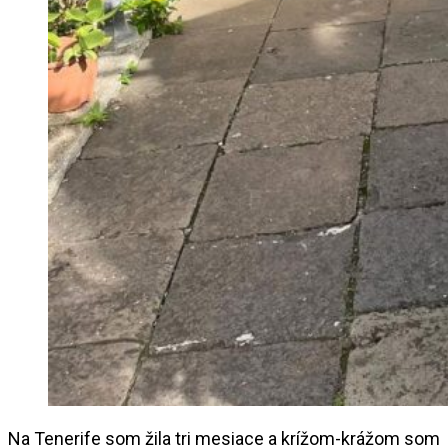
Na Tenerife som žila tri mesiace a krížom-krážom som