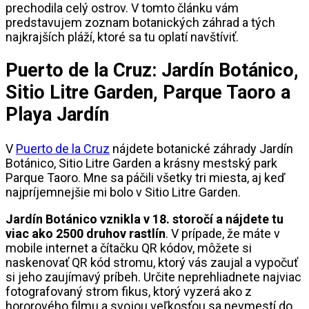
prechodila celý ostrov. V tomto článku vám
predstavujem zoznam botanických záhrad a tých
najkrajších pláží, ktoré sa tu oplatí navštíviť.
Puerto de la Cruz: Jardín Botánico,
Sitio Litre Garden, Parque Taoro a
Playa Jardín
V
Puerto de la Cruz
nájdete botanické záhrady Jardín
Botánico, Sitio Litre Garden a krásny mestský park
Parque Taoro. Mne sa páčili všetky tri miesta, aj keď
najpríjemnejšie mi bolo v Sitio Litre Garden.
Jardín Botánico vznikla v 18. storočí a nájdete tu
viac ako 2500 druhov rastlín
. V prípade, že máte v
mobile internet a čítačku QR kódov, môžete si
naskenovať QR kód stromu, ktorý vás zaujal a vypočuť
si jeho zaujímavý príbeh. Určite neprehliadnete najviac
fotografovaný strom fikus, ktorý vyzerá ako z
hororového filmu a svojou veľkosťou sa nevmestí do