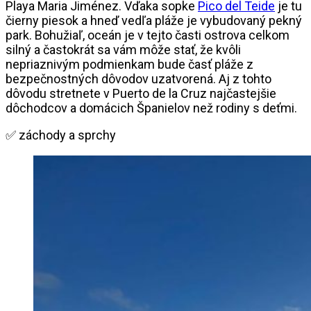
Playa Maria Jiménez. Vďaka sopke
Pico del Teide
je tu
čierny piesok a hneď vedľa pláže je vybudovaný pekný
park. Bohužiaľ, oceán je v tejto časti ostrova celkom
silný a častokrát sa vám môže stať, že kvôli
nepriaznivým podmienkam bude časť pláže z
bezpečnostných dôvodov uzatvorená. Aj z tohto
dôvodu stretnete v Puerto de la Cruz najčastejšie
dôchodcov a domácich Španielov než rodiny s deťmi.
✅ záchody a sprchy