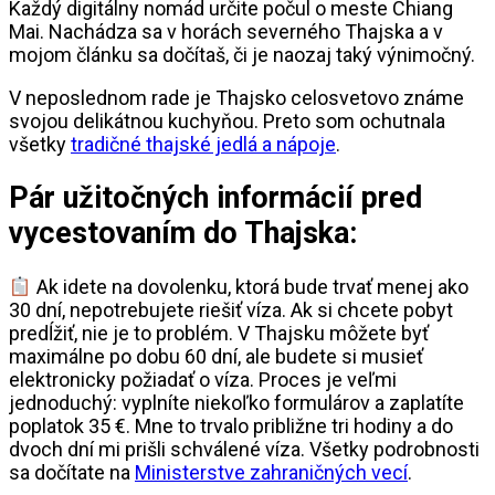
Každý digitálny nomád určite počul o meste Chiang
Mai. Nachádza sa v horách severného Thajska a v
mojom článku sa dočítaš, či je naozaj taký výnimočný.
V neposlednom rade je Thajsko celosvetovo známe
svojou delikátnou kuchyňou. Preto som ochutnala
všetky
tradičné thajské jedlá a nápoje
.
Pár užitočných informácií pred
vycestovaním do Thajska:
Ak idete na dovolenku, ktorá bude trvať menej ako
30 dní, nepotrebujete riešiť víza. Ak si chcete pobyt
predĺžiť, nie je to problém. V Thajsku môžete byť
maximálne po dobu 60 dní, ale budete si musieť
elektronicky požiadať o víza. Proces je veľmi
jednoduchý: vyplníte niekoľko formulárov a zaplatíte
poplatok 35 €. Mne to trvalo približne tri hodiny a do
dvoch dní mi prišli schválené víza. Všetky podrobnosti
sa dočítate na
Ministerstve zahraničných vecí
.