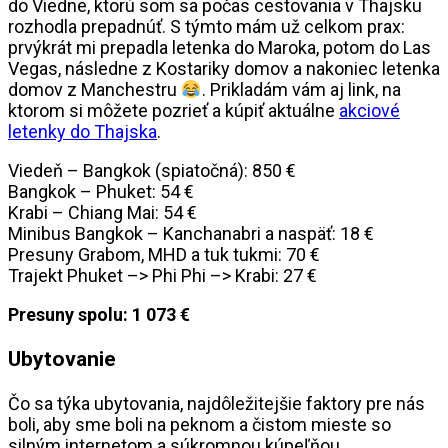
do Viedne, ktorú som sa počas cestovania v Thajsku
rozhodla prepadnúť. S týmto mám už celkom prax:
prvýkrát mi prepadla letenka do Maroka, potom do Las
Vegas, následne z Kostariky domov a nakoniec letenka
domov z Manchestru
. Prikladám vám aj link, na
ktorom si môžete pozrieť a kúpiť aktuálne
akciové
letenky do Thajska
.
Viedeň – Bangkok (spiatočná): 850 €
Bangkok – Phuket: 54 €
Krabi – Chiang Mai: 54 €
Minibus Bangkok – Kanchanabri a naspäť: 18 €
Presuny Grabom, MHD a tuk tukmi: 70 €
Trajekt Phuket –> Phi Phi –> Krabi: 27 €
Presuny spolu: 1 073 €
Ubytovanie
Čo sa týka ubytovania, najdôležitejšie faktory pre nás
boli, aby sme boli na peknom a čistom mieste so
silným internetom a súkromnou kúpeľňou.