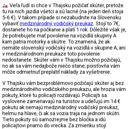
Veľa ľudí si chce v Thajsku požičať skúter, pretože
tu na nich jazdia všetci a sú lacné (na jeden deň stoja
5-6 €). V takom prípade si nezabudnite na Slovensku
vybaviť
medzinárodný vodičský preukaz
. Stojí to 7€,
dostanete ho na počkanie a platí 1 rok. Dôležité však je,
že potrebujete mať povolenie na vozidlá skupiny A
kam patria motorky a skútre. To znamená, že ak
nemáte slovenský vodičský na vozidlá v skupine A, ani
v medzinárodnom preukaze toto povolenie
nedostanete. Skúter vám v Thajsku možno požičajú,
no ak sa vám nedajbože niečo stane, poisťovňa vám
môže odmietnuť preplatiť náklady za vyšetrenie.
V Thajsku vám bezproblémovo požičajú skúter aj bez
medzinárodného vodičského preukazu, ale hrozia vám
pokuty, ktoré tu policajti rozdávajú. Policajti sa
vyslovene zameriavajú na turistov a udeľujú im 14 €
pokutu ak nemajú medzinárodný vodičský preukaz,
helmu na hlave, či ak sa vozia traja na jednom skútri.
Tieto pokuty sú samozrejme bez bločka a idú
policajtovi priamo do vrecka. Za zmienku stojí