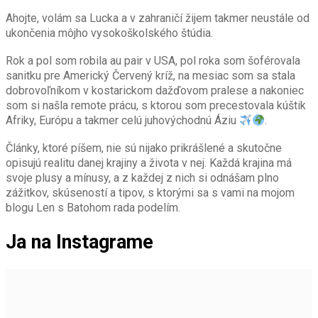
Ahojte, volám sa Lucka a v zahraničí žijem takmer neustále od
ukončenia môjho vysokoškolského štúdia.
Rok a pol som robila au pair v USA, pol roka som šoférovala
sanitku pre Americký Červený kríž, na mesiac som sa stala
dobrovoľníkom v kostarickom dažďovom pralese a nakoniec
som si našla remote prácu, s ktorou som precestovala kúštik
Afriky, Európu a takmer celú juhovýchodnú Áziu
.
Články, ktoré píšem, nie sú nijako prikrášlené a skutočne
opisujú realitu danej krajiny a života v nej. Každá krajina má
svoje plusy a mínusy, a z každej z nich si odnášam plno
zážitkov, skúseností a tipov, s ktorými sa s vami na mojom
blogu Len s Batohom rada podelím.
Ja na Instagrame