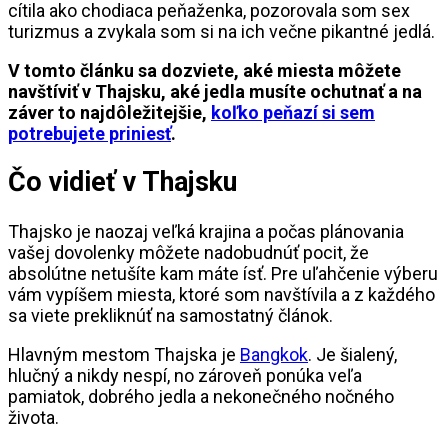
cítila ako chodiaca peňaženka, pozorovala som sex
turizmus a zvykala som si na ich večne pikantné jedlá.
V tomto článku sa dozviete, aké miesta môžete
navštíviť v Thajsku, aké jedla musíte ochutnať a na
záver to najdôležitejšie,
koľko peňazí si sem
potrebujete priniesť
.
Čo vidieť v Thajsku
Thajsko je naozaj veľká krajina a počas plánovania
vašej dovolenky môžete nadobudnúť pocit, že
absolútne netušíte kam máte ísť. Pre uľahčenie výberu
vám vypíšem miesta, ktoré som navštívila a z každého
sa viete prekliknúť na samostatný článok.
Hlavným mestom Thajska je
Bangkok
. Je šialený,
hlučný a nikdy nespí, no zároveň ponúka veľa
pamiatok, dobrého jedla a nekonečného nočného
života.