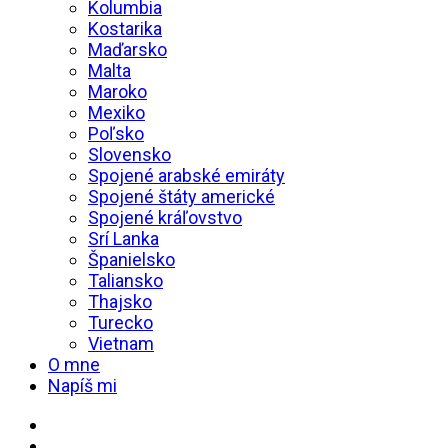
Kolumbia
Kostarika
Maďarsko
Malta
Maroko
Mexiko
Poľsko
Slovensko
Spojené arabské emiráty
Spojené štáty americké
Spojené kráľovstvo
Srí Lanka
Španielsko
Taliansko
Thajsko
Turecko
Vietnam
O mne
Napíš mi