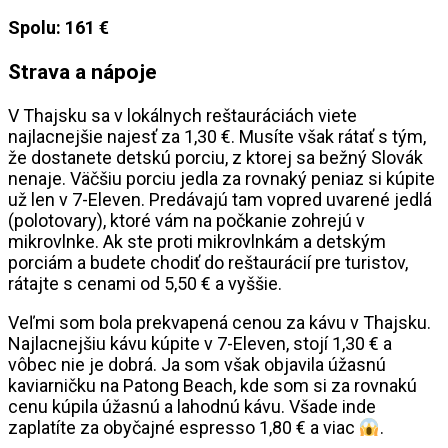
Spolu: 161 €
Strava a nápoje
V Thajsku sa v lokálnych reštauráciách viete
najlacnejšie najesť za 1,30 €. Musíte však rátať s tým,
že dostanete detskú porciu, z ktorej sa bežný Slovák
nenaje. Väčšiu porciu jedla za rovnaký peniaz si kúpite
už len v 7-Eleven. Predávajú tam vopred uvarené jedlá
(polotovary), ktoré vám na počkanie zohrejú v
mikrovlnke. Ak ste proti mikrovlnkám a detským
porciám a budete chodiť do reštaurácií pre turistov,
rátajte s cenami od 5,50 € a vyššie.
Veľmi som bola prekvapená cenou za kávu v Thajsku.
Najlacnejšiu kávu kúpite v 7-Eleven, stojí 1,30 € a
vôbec nie je dobrá. Ja som však objavila úžasnú
kaviarničku na Patong Beach, kde som si za rovnakú
cenu kúpila úžasnú a lahodnú kávu. Všade inde
zaplatíte za obyčajné espresso 1,80 € a viac
.