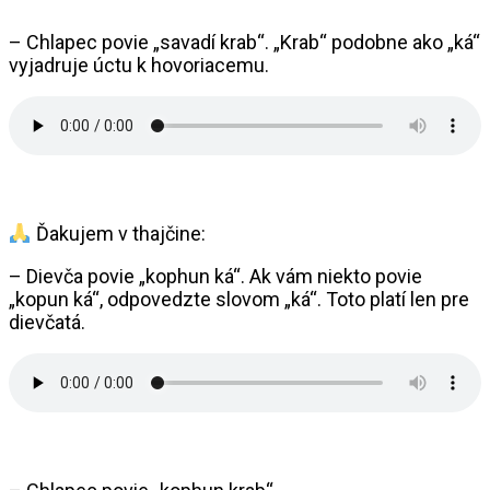
– Chlapec povie „savadí krab“. „Krab“ podobne ako „ká“
vyjadruje úctu k hovoriacemu.
Ďakujem v thajčine:
– Dievča povie „kophun ká“. Ak vám niekto povie
„kopun ká“, odpovedzte slovom „ká“. Toto platí len pre
dievčatá.