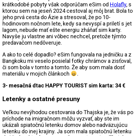
krátkodobé pobyty však odporúčam eSim od
Holafly
, s
ktorou sem na jeseň 2024 cestoval aj môj brat. Bola to
jeho prvá cesta do Ázie a stresoval, že po 10-
hodinovom nočnom lete, kedy sa nevyspí a priletí s jet
lagom, nebude mať ešte energiu zháňať sim karty.
Navyše ju vlastne ani vôbec nechcel, pretože týmto
predavačom nedôveruje.
A ako to celé dopadlo? eSim fungovala na jedničku a z
Bangkoku mi veselo posielal fotky chrámov a zisťoval,
či som bola v tomto a tomto. Že aby som mala dosť
materiálu v mojich článkoch
.
3- mesačná dtac HAPPY TOURIST sim karta: 34 €
Letenky a ostatné presuny
Veľkou nevýhodou cestovania do Thajska je, že vás po
príchode na imigračnom môžu vyzvať, aby ste im
ukázali spiatočnú letenku domov alebo nadväzujúcu
letenku do inej krajiny. Ja som mala spiatočnú letenku