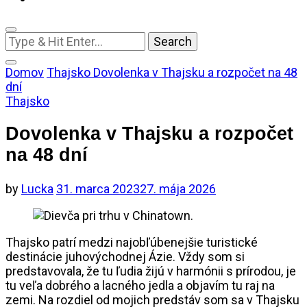
Looking
for
Something?
Domov
Thajsko
Dovolenka v Thajsku a rozpočet na 48
dní
Thajsko
Dovolenka v Thajsku a rozpočet
na 48 dní
by
Lucka
31. marca 2023
27. mája 2026
Thajsko patrí medzi najobľúbenejšie turistické
destinácie juhovýchodnej Ázie. Vždy som si
predstavovala, že tu ľudia žijú v harmónii s prírodou, je
tu veľa dobrého a lacného jedla a objavím tu raj na
zemi. Na rozdiel od mojich predstáv som sa v Thajsku