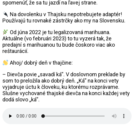
spomenúť, že sa tu jazdí na ľavej strane.
Na dovolenku v Thajsku nepotrebujete adaptér!
Používajú tu rovnaké zástrčky ako my na Slovensku.
Od júna 2022 je tu legalizovaná marihuana.
Aktuálne (vo februári 2023) to tu vyzerá tak, že
predajní s marihuanou tu bude čoskoro viac ako
reštaurácií.
Ahoj/ dobrý deň v thajčine:
– Dievča povie „savadí ká“. V doslovnom preklade by
som to preložila ako dobrý deň. „Ká“ na konci vety
vyjadruje úctu k človeku, ku ktorému rozprávame.
Slušne vychované thajské dievča na konci každej vety
dodá slovo „ká“.