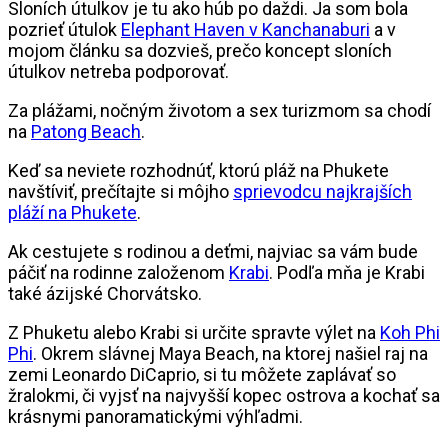
Sloních útulkov je tu ako húb po daždi. Ja som bola
pozrieť útulok
Elephant Haven v Kanchanaburi
a v
mojom článku sa dozvieš, prečo koncept sloních
útulkov netreba podporovať.
Za plážami, nočným životom a sex turizmom sa chodí
na
Patong Beach
.
Keď sa neviete rozhodnúť, ktorú pláž na Phukete
navštíviť, prečítajte si môjho
sprievodcu najkrajších
pláží na Phukete
.
Ak cestujete s rodinou a deťmi, najviac sa vám bude
páčiť na rodinne založenom
Krabi
. Podľa mňa je Krabi
také ázijské Chorvátsko.
Z Phuketu alebo Krabi si určite spravte výlet na
Koh Phi
Phi
. Okrem slávnej Maya Beach, na ktorej našiel raj na
zemi Leonardo DiCaprio, si tu môžete zaplávať so
žralokmi, či vyjsť na najvyšší kopec ostrova a kochať sa
krásnymi panoramatickými výhľadmi.