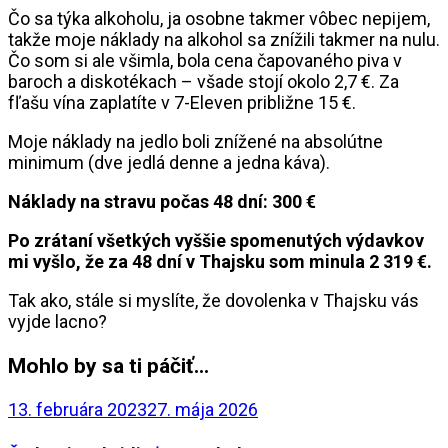
Čo sa týka alkoholu, ja osobne takmer vôbec nepijem,
takže moje náklady na alkohol sa znížili takmer na nulu.
Čo som si ale všimla, bola cena čapovaného piva v
baroch a diskotékach – všade stojí okolo 2,7 €. Za
fľašu vína zaplatíte v 7-Eleven približne 15 €.
Moje náklady na jedlo boli znížené na absolútne
minimum (dve jedlá denne a jedna káva).
Náklady na stravu počas 48 dní: 300 €
Po zrátaní všetkých vyššie spomenutých výdavkov
mi vyšlo, že za 48 dní v Thajsku som minula 2 319 €.
Tak ako, stále si myslíte, že dovolenka v Thajsku vás
vyjde lacno?
Mohlo by sa ti páčiť...
13. februára 2023
27. mája 2026