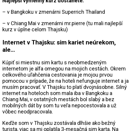
Najlepší výmenný kurz dostanete:
– v Bangkoku v zmenárni Superrich Thailand
– v Chiang Mai v zmenárni mr.pierre (tu mali najlepší
kurz v úplne celom Thajsku)
Internet v Thajsku: sim kariet neúrekom,
ale…
Kúpiť si miestnu sim kartu s neobmedzeným
internetom je alfa omegou na mojich cestách. Okrem
celkového uľahčenia cestovania je mojou prvou
pomocou v prípade, že na hoteli nefunguje internet a ja
musím pracovať. V Thajsku to platí dvojnásobne. Silný
internet na hoteloch som mala iba v Bangkoku a
Chiang Mai, v ostatných mestách bol slabý a bez
mobilných dát by som tu veľa nepocestovala a už
vôbec neodpracovala.
Keďže som v Thajsku zostávala dlhšie ako bežný
turista, viac sa mi oplatila 3-mesačná sim karta. Na