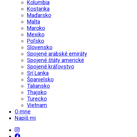
Kolumbia
Kostarika
Maďarsko
Malta
Maroko
Mexiko
Poľsko
Slovensko
Spojené arabské emiráty
Spojené štáty americké
Spojené kráľovstvo
Srí Lanka
Španielsko
Taliansko
Thajsko
Turecko
Vietnam
O mne
Napíš mi