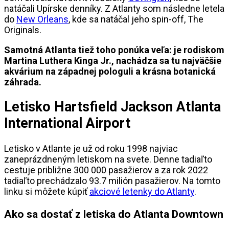
natáčali Upírske denníky. Z Atlanty som následne letela
do
New Orleans
, kde sa natáčal jeho spin-off, The
Originals.
Samotná Atlanta tiež toho ponúka veľa: je rodiskom
Martina Luthera Kinga Jr., nachádza sa tu najväčšie
akvárium na západnej pologuli a krásna botanická
záhrada.
Letisko Hartsfield Jackson Atlanta
International Airport
Letisko v Atlante je už od roku 1998 najviac
zaneprázdneným letiskom na svete. Denne tadiaľto
cestuje približne 300 000 pasažierov a za rok 2022
tadiaľto prechádzalo 93.7 milión pasažierov. Na tomto
linku si môžete kúpiť
akciové letenky do Atlanty
.
Ako sa dostať z letiska do Atlanta Downtown