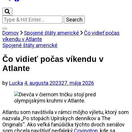
Looking
for
Something?
Domov
Spojené štáty americké
Čo vidieť počas
víkendu v Atlante
Spojené štáty americké
Čo vidieť počas víkendu v
Atlante
by
Lucka
4. augusta 2023
27. mája 2026
Atlantu som navštívila v rámci môjho výletu, ktorý som
nazvala „Po stopách Upírskych denníkov a The
Originals“. Ako veľká fanúšička týchto dvoch seriálov
som chcela navštíviť neďaleký
Covington
, kde sa