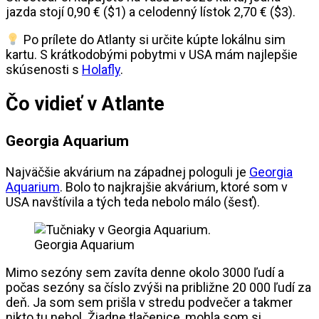
jazda stojí 0,90 € ($1) a celodenný lístok 2,70 € ($3).
Po prílete do Atlanty si určite kúpte lokálnu sim
kartu. S krátkodobými pobytmi v USA mám najlepšie
skúsenosti s
Holafly
.
Čo vidieť v Atlante
Georgia Aquarium
Najväčšie akvárium na západnej pologuli je
Georgia
Aquarium
. Bolo to najkrajšie akvárium, ktoré som v
USA navštívila a tých teda nebolo málo (šesť).
Georgia Aquarium
Mimo sezóny sem zavíta denne okolo 3000 ľudí a
počas sezóny sa číslo zvýši na približne 20 000 ľudí za
deň. Ja som sem prišla v stredu podvečer a takmer
nikto tu nebol. Žiadne tlačenice, mohla som si