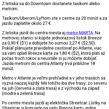
Z letiska sa do Downtown dostanete taxíkom alebo
metrom.
Taxíkom/Uberom/Lyftom ste v centre za 20 minút a za
jazdu zaplatíte okolo 27 €.
Z letiska jazdí do centra mesta aj
metro MARTA
. Na
metrovej stanici si kúpite jednorazový lístok Breeze
za 0,90 € ($1) a dobijete ho sumou 2,27 € ($2,50).
Pokiaľ plánujete pravidelne cestovať po Atlante, viac
sa vám oplatí Breeze karta za 1,80 € ($2), ktorá platí až
počas troch rokov a neustále si ju môžete dobíjať.
Jazda metrom do centra Atlanty trvá približne 18
minút.
Metro v Atlante je veľmi prehľadné a v jeho trasách sa
vyzná naozaj každý. Má totižto iba dve trasy: zo severu
na juh (červená a zlatá trasa) a z východu na západ
(modrá a zelená trasa).
Po centre mesta jazdí aj električka Streetcar. Lístky na
Streetcar si kupujete na vašu Breeze kartu, jedna